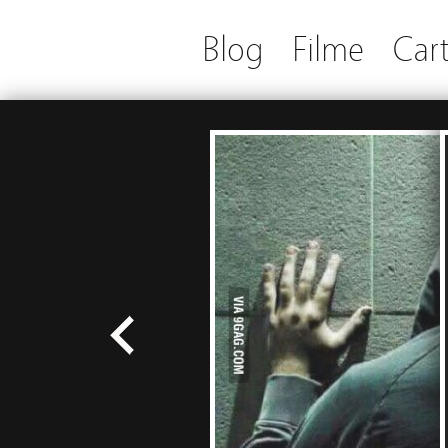
Blog
Filme
Cart