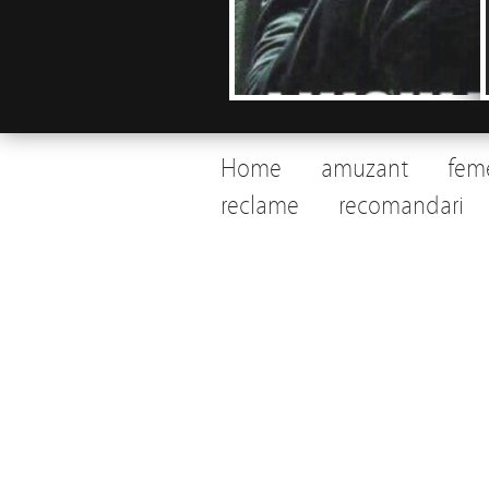
Home
amuzant
fem
reclame
recomandari