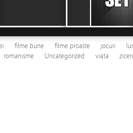
ei
filme bune
filme proaste
jocuri
lu
romanisme
Uncategorized
viata
ziceri