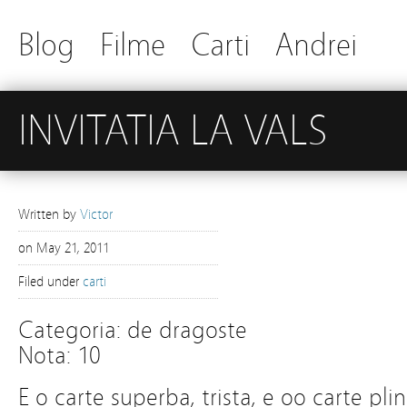
Blog
Filme
Carti
Andrei
INVITATIA LA VALS
Written by
Victor
on
May 21, 2011
Filed under
carti
Categoria: de dragoste
Nota: 10
E o carte superba, trista, e oo carte pl