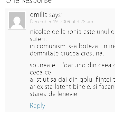
One Response
emilia
says:
December 19, 2009 at 3:28 am
nicolae de la rohia este unul 
suferit
in comunism. s-a botezat in in
demnitate crucea crestina.
spunea el… "daruind din ceea c
ceea ce
ai stiut sa dai din golul fiintei
ar exista latent binele, si fac
starea de lenevie…
Reply