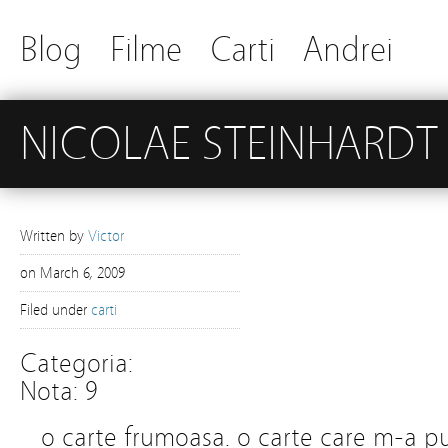
Blog
Filme
Carti
Andrei
NICOLAE STEINHARDT –
Written by
Victor
on
March 6, 2009
Filed under
carti
Categoria:
Nota: 9
o carte frumoasa. o carte care m-a pu