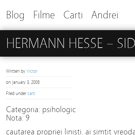
Blog
Filme
Carti
Andrei
HERMANN HESSE – S
Written by
Victor
on
January 3, 2008
Filed under
carti
Categoria: psihologic
Nota: 9
cautarea propriei linisti. ai simtit vre