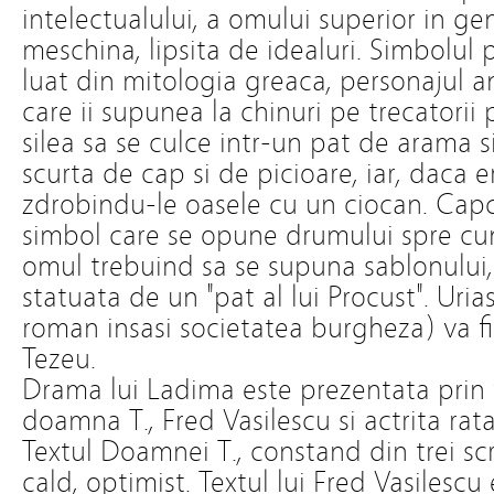
intelectualului, a omului superior in gen
meschina, lipsita de idealuri. Simbolul p
luat din mitologia greaca, personajul ant
care ii supunea la chinuri pe trecatorii 
silea sa se culce intr-un pat de arama si
scurta de cap si de picioare, iar, daca e
zdrobindu-le oasele cu un ciocan. Cap
simbol care se opune drumului spre cun
omul trebuind sa se supuna sablonului, f
statuata de un "pat al lui Procust". Uria
roman insasi societatea burgheza) va fi
Tezeu.
Drama lui Ladima este prezentata prin v
doamna T., Fred Vasilescu si actrita rat
Textul Doamnei T., constand din trei scris
cald, optimist. Textul lui Fred Vasilescu e