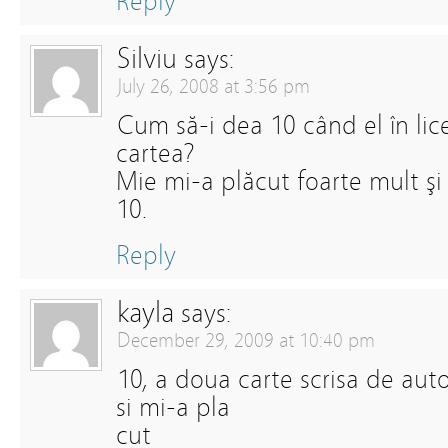
Reply
Silviu
says:
July 26, 2008 at 3:56 pm
Cum să-i dea 10 când el în lic
cartea?
Mie mi-a plăcut foarte mult şi
10.
Reply
kayla
says:
December 29, 2009 at 10:40 pm
10, a doua carte scrisa de aut
si mi-a pla
cut