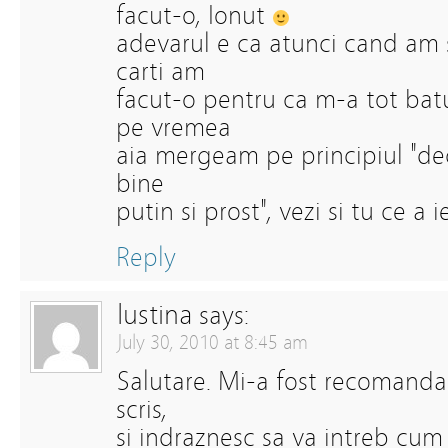
facut-o, Ionut
adevarul e ca atunci cand am 
carti am
facut-o pentru ca m-a tot bat
pe vremea
aia mergeam pe principiul "dec
bine
putin si prost", vezi si tu ce a ie
Reply
Iustina
says:
July 30, 2010 at 8:45 am
Salutare. Mi-a fost recomandat
scris,
si indraznesc sa va intreb cum 