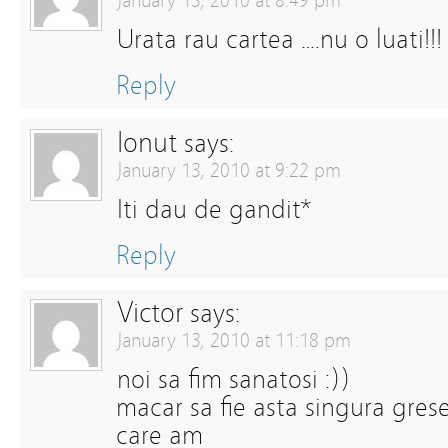
January 13, 2010 at 8:49 pm
Urata rau cartea ….nu o luati!!!
Reply
Ionut
says:
January 13, 2010 at 9:22 pm
Iti dau de gandit*
Reply
Victor
says:
January 13, 2010 at 11:18 pm
noi sa fim sanatosi :))
macar sa fie asta singura gres
care am