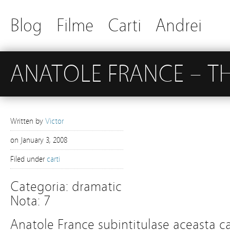
Blog
Filme
Carti
Andrei
ANATOLE FRANCE – TH
Written by
Victor
on
January 3, 2008
Filed under
carti
Categoria: dramatic
Nota: 7
Anatole France subintitulase aceasta car