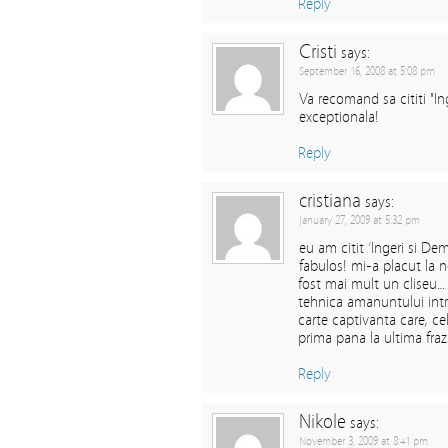
Reply
Cristi
says:
September 16, 2008 at 5:08 pm
Va recomand sa cititi "I
exceptionala!
Reply
cristiana
says:
January 27, 2009 at 5:32 pm
eu am citit ’Ingeri si D
fabulos! mi-a placut la n
fost mai mult un cliseu
tehnica amanuntului intr
carte captivanta care, ce
prima pana la ultima fra
Reply
Nikole
says:
November 3, 2009 at 8:41 pm