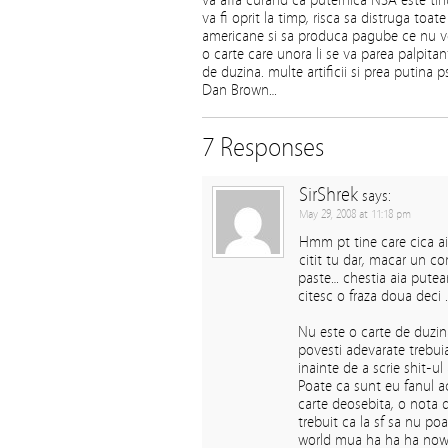
va afla curand ca puternica NSA este tin
va fi oprit la timp, risca sa distruga toa
americane si sa produca pagube ce nu vo
o carte care unora li se va parea palpita
de duzina. multe artificii si prea putina
Dan Brown…
7 Responses
SirShrek
says:
May 29, 2008 at 11:18 pm
Hmm pt tine care cica ai 
citit tu dar, macar un c
paste… chestia aia puteam
citesc o fraza doua deci …
Nu este o carte de duzin
povesti adevarate trebui
inainte de a scrie shit-ul 
Poate ca sunt eu fanul ac
carte deosebita, o nota d
trebuit ca la sf sa nu po
world mua ha ha ha now