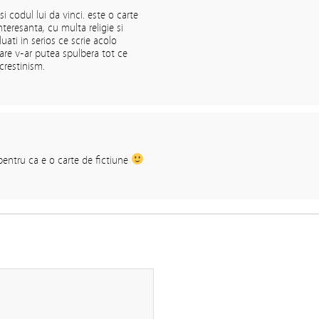
i codul lui da vinci. este o carte
nteresanta, cu multa religie si
luati in serios ce scrie acolo
zare v-ar putea spulbera tot ce
crestinism.
 pentru ca e o carte de fictiune