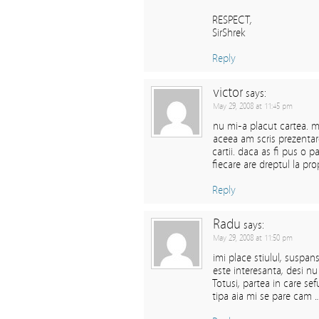
RESPECT,
SirShrek
Reply
victor
says:
May 29, 2008 at 11:45 pm
nu mi-a placut cartea. mi
aceea am scris prezentar
cartii. daca as fi pus o 
fiecare are dreptul la pr
Reply
Radu
says:
May 29, 2008 at 11:50 pm
imi place stiulul, suspan
este interesanta, desi nu 
Totusi, partea in care sef
tipa aia mi se pare cam 