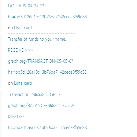
DOLLARS-04-24-2?
hs=bb3d126a10c13b76da7142cece8f59c8&
on
Lista carti
Transfer of funds to your name.
RECEIVE >>>
graph.org/TRANSACTION-05-05-6?
hs=bb3d126a10c13b76da7142cece8f59c8&
on
Lista carti
Transaction 236,538 $. GET -
graph.org/BALANCE-3682444-USD-
04-21-2?
hs=bb3d126a10c13b76da7142cece8f59c8&