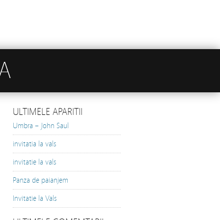
A
ULTIMELE APARITII
Umbra – John Saul
invitatia la vals
invitatie la vals
Panza de paianjem
Invitatie la Vals