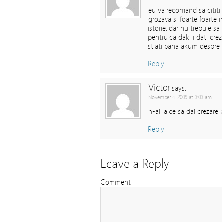
eu va recomand sa cititi s
grozava si foarte foarte i
istorie. dar nu trebuie sa 
pentru ca dak ii dati cre
stiati pana akum despre 
Reply
Victor
says:
November 4, 2009 at 3:03 am
n-ai la ce sa dai crezare
Reply
Leave a Reply
Comment