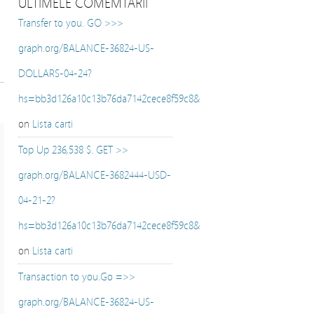
ULTIMELE COMEMTARII
Transfer to you. GO >>>
graph.org/BALANCE-36824-US-
DOLLARS-04-24?
hs=bb3d126a10c13b76da7142cece8f59c8&
on
Lista carti
Top Up 236,538 $. GET >>
graph.org/BALANCE-3682444-USD-
04-21-2?
hs=bb3d126a10c13b76da7142cece8f59c8&
on
Lista carti
Transaction to you.Go =>>
graph.org/BALANCE-36824-US-