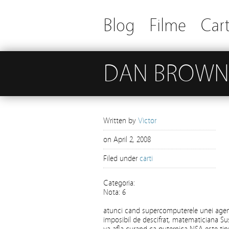
Blog
Filme
Cart
DAN BROWN 
Written by
Victor
on
April 2, 2008
Filed under
carti
Categoria:
Nota: 6
atunci cand supercomputerele unei agen
imposibil de descifrat, matematiciana Su