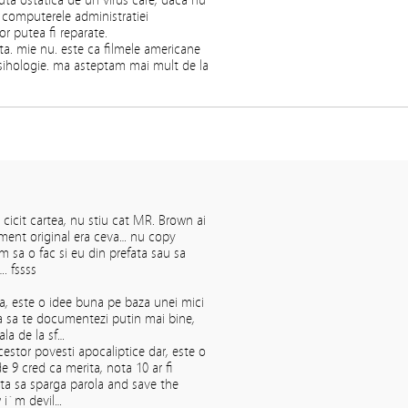
uta ostatica de un virus care, daca nu
te computerele administratiei
r putea fi reparate.
nta. mie nu. este ca filmele americane
 psihologie. ma asteptam mai mult de la
cicit cartea, nu stiu cat MR. Brown ai
oment original era ceva… nu copy
 sa o fac si eu din prefata sau sa
. fssss
a, este o idee buna pe baza unei mici
a sa te documentezi putin mai bine,
ala de la sf…
estor povesti apocaliptice dar, este o
e 9 cred ca merita, nota 10 ar fi
ata sa sparga parola and save the
 i`m devil…