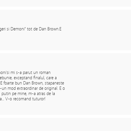
ngeri si Demoni" tot de Dan Brown.E
emoni’si mi s-a parut un roman
ebunie, exceptand finalul, care a
… E foarte bun Dan Brown, stapaneste
-un mod extraordinar de original. E o
l putin pe mine, m-a atras de la
za… V-o recomand tuturor!