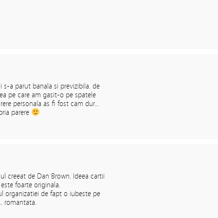
 s-a parut banala si previzibila. de
ea pe care am gasit-o pe spatele
parere personala as fi fost cam dur…
opria parere
sul creeat de Dan Brown. Ideea cartii
este foarte originala.
ul organizatiei de fapt o iubeste pe
…. romantata.