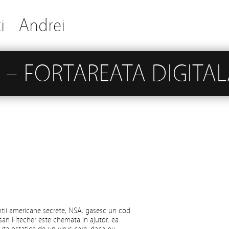
i
Andrei
– FORTAREATA DIGITAL
tii americane secrete, NSA, gasesc un cod
san Fltecher este chemata in ajutor. ea