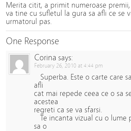
Merita citit, a primit numeroase premii, 
va tine cu sufletul la gura sa afli ce se 
urmatorul pas.
One Response
Corina
says:
February 26, 2010 at 4:44 pm
Superba. Este o carte care sa 
afli
cat mai repede ceea ce o sa se
acestea
regreti ca se va sfarsi.
Te incanta vizual cu o lume p
sa o