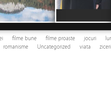
ei
filme bune
filme proaste
jocuri
lu
romanisme
Uncategorized
viata
ziceri