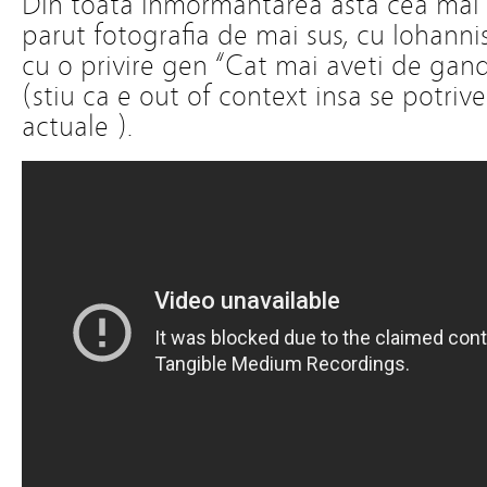
Din toata inmormantarea asta cea mai 
parut fotografia de mai sus, cu Iohanni
cu o privire gen “Cat mai aveti de gan
(stiu ca e out of context insa se potrives
actuale ).