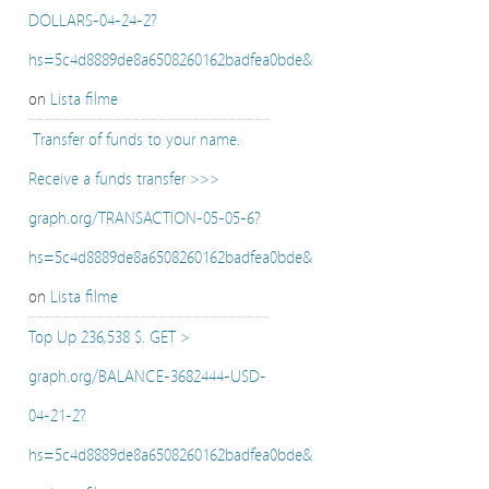
DOLLARS-04-24-2?
hs=5c4d8889de8a6508260162badfea0bde&
on
Lista filme
️ Transfer of funds to your name.
Receive a funds transfer >>>
graph.org/TRANSACTION-05-05-6?
hs=5c4d8889de8a6508260162badfea0bde&
on
Lista filme
Top Up 236,538 $. GET >
graph.org/BALANCE-3682444-USD-
04-21-2?
hs=5c4d8889de8a6508260162badfea0bde&