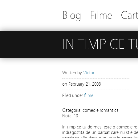
Blog
Filme
Cart
IN TIMP CE 
Written by
Victor
on
February 21, 2008
Filed under
filme
Categoria: comedie romantica
Nota: 10
In timp ce tu dormeai este o comedie r
indragostita de un barbat care nu stie de