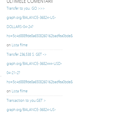
ULTIMELE COMENTARII
Transfer to you. GO >>>
graph.org/BALANCE-36824-US-
DOLLARS-04-24?
hs=5c4d8889de8a6508260162badfea0bde&
on
Lista filme
Transfer 236,538 $. GET ->
graph.org/BALANCE-3682444-USD-
04-21-2?
hs=5c4d8889de8a6508260162badfea0bde&
on
Lista filme
Transaction to you.GET >
graph.org/BALANCE-36824-US-