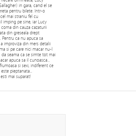
n fiecare dimineata, Lucy
Gallagher) in gara, cand el se
hereta pentru bilete. Intr-o
n cel mai straniu fel cu
 il imping pe sine, iar Lucy
in coma din cauza cazaturii
luata din greseala drept
ter. Pentru ca nu apuca sa
 a improviza din mers detalii
ma si pe care nici macar nu-l
si da seama ca se simte tot mai
 macar apuca sa il cunoasca…
frumoasa si sexi, indiferent ce
 este pieptanata…
d esti mai suparat!