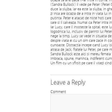
ocazia sa afle daca n-ar intra in coma. I
(Sandra Bullock) il vede pe Peter (Peter 
duce la slujba, iar ea este la slujba, in g
zi insa are ocazia de a intra in viata lui i
putinta. Peter e atacat de niste hoti care
sare si il salveaza. Numai ca Peter intra 
iar Lucy, care il insoteste la spital, este 
logodnica lui, inclusiv de parintii lui Pe
nege la timp, Lucy se vede in situatia de
despre viata ei cu un om care zace in co
cunoaste. Distractia incepe cand Lucy i
atrasa de Jack, fratele lui Peter, pe care
Sandra Bullock este aici si mereu femeia 
imbraca, spune, maninca, indiferent cum
Un film cu un sfirsit pe care il visezi cin
Leave a Reply
Comment