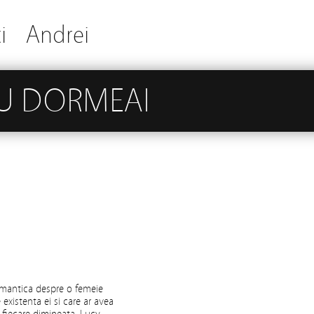
i
Andrei
TU DORMEAI
omantica despre o femeie
 existenta ei si care ar avea