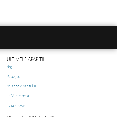
ULTIMELE APARITII
Yogi
Pope Joan
pe aripele vantului
La Vita e bella
Lylia 4-ever