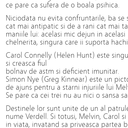
ce pare ca sufera de o boala psihica.
Niciodata nu evita confruntarile, ba se 
cat mai antipatic si de a rani cat mai tar
maniile lui: acelasi mic dejun in acelasi
chelnerita, singura care ii suporta hach
Carol Connelly (Helen Hunt) este singur
si creasca fiul
bolnav de astm si deficient imunitar.
Simon Nye (Greg Kinnear) este un pict
de ajuns pentru a starni injuriile lui Me
Se pare ca cei trei nu au nici o sansa s
Destinele lor sunt unite de un al patru
nume Verdell. Si totusi, Melvin, Carol si
in viata, invatand sa priveasca partea b