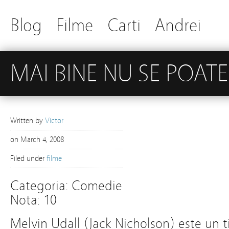
Blog
Filme
Carti
Andrei
MAI BINE NU SE POATE
Written by
Victor
on
March 4, 2008
Filed under
filme
Categoria: Comedie
Nota: 10
Melvin Udall (Jack Nicholson) este un t