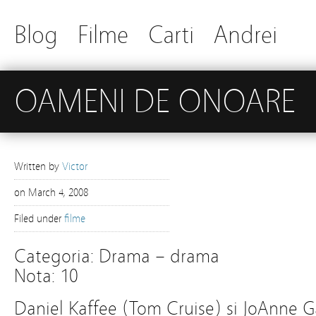
Blog
Filme
Carti
Andrei
OAMENI DE ONOARE
Written by
Victor
on
March 4, 2008
Filed under
filme
Categoria: Drama – drama
Nota: 10
Daniel Kaffee (Tom Cruise) si JoAnne 