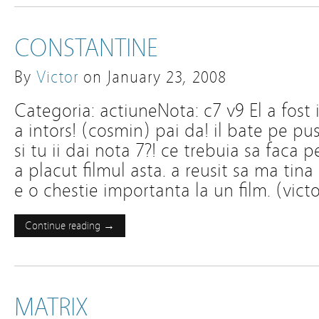
CONSTANTINE
By
Victor
on
January 23, 2008
Categoria: actiuneNota: c7 v9 El a fost i
a intors! (cosmin) pai da! il bate pe pus
si tu ii dai nota 7?! ce trebuia sa faca
a placut filmul asta. a reusit sa ma tina
e o chestie importanta la un film. (victo
Continue reading →
MATRIX