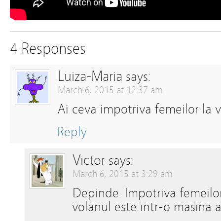
4 Responses
Luiza-Maria
says:
March 6, 2015 at 12:37 am
Ai ceva impotriva femeilor la v
Reply
Victor
says:
March 6, 2015 at 3:29 am
Depinde. Impotriva femeilor
volanul este intr-o masina 