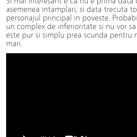
Si mai interesant e ca nu e prima data
asemenea intamplari, si data trecuta to
personajul principal in poveste. Probab
un complex de inferioritate si nu vor s
este pur si simplu prea scunda pentru n
mari.