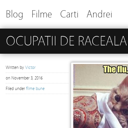
Blog
Filme
Carti
Andrei
OCUPATII DE RACEALA
Written by
Victor
on
November 3, 2016
Filed under
filme bune