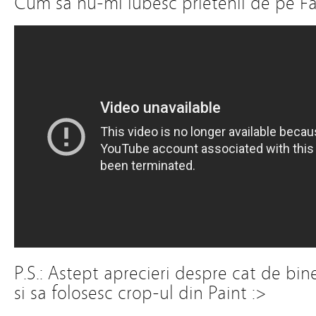
Cum sa nu-mi iubesc prietenii de pe F
P.S.: Astept aprecieri despre cat de bine
si sa folosesc crop-ul din Paint :>