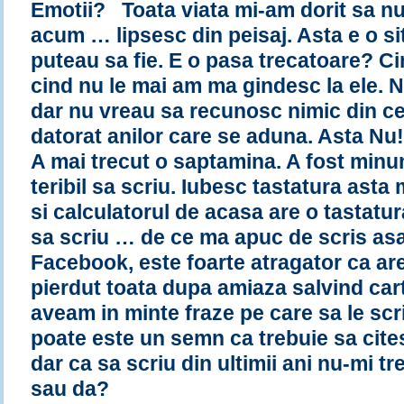
Emotii? Toata viata mi-am dorit sa nu 
acum … lipsesc din peisaj. Asta e o si
puteau sa fie. E o pasa trecatoare? C
cind nu le mai am ma gindesc la ele. N
dar nu vreau sa recunosc nimic din ce 
datorat anilor care se aduna. Asta Nu!
A mai trecut o saptamina. A fost minun
teribil sa scriu. Iubesc tastatura asta
si calculatorul de acasa are o tastatur
sa scriu … de ce ma apuc de scris asa 
Facebook, este foarte atragator ca a
pierdut toata dupa amiaza salvind cart
aveam in minte fraze pe care sa le sc
poate este un semn ca trebuie sa cite
dar ca sa scriu din ultimii ani nu-mi tre
sau da?