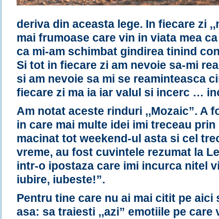
deriva din aceasta lege. In fiecare zi ,,
mai frumoase care vin in viata mea ca
ca mi-am schimbat gindirea tinind con
Si tot in fiecare zi am nevoie sa-mi re
si am nevoie sa mi se reaminteasca ci
fiecare zi ma ia iar valul si incerc … in
Am notat aceste rinduri ,,Mozaic”. A 
in care mai multe idei imi treceau prin
macinat tot weekend-ul asta si cel tre
vreme, au fost cuvintele rezumat la Le
intr-o ipostaza care imi incurca nitel v
iubire, iubeste!”.
Pentru tine care nu ai mai citit pe aic
asa: sa traiesti ,,azi” emotiile pe care v