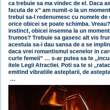
ca trebuie sa ma vindec de el. Daca ast
facuta de x” am numit-o la un moment 
trebui sa-l redenumesc cu numele de o
orice obicei se poate schimba. Vreau
instinct, obicei insemna la un moment
frumos? Trebuie sa gasesc alt vis fr
acestuia sa-i dau sansa de a se impli
daca vrei romantismul scenelor in care
curte femeii” … s-ar putea sa te ,,incu
itele Legii Atractiei. Poti sa te si ,,rat
emitind vibratiile asteptarii, de astept
…