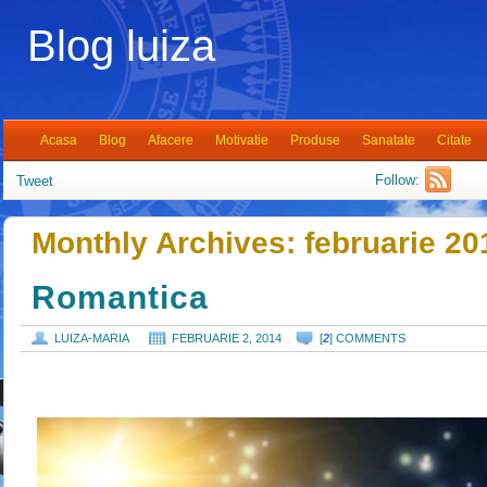
Blog luiza
Acasa
Blog
Afacere
Motivatie
Produse
Sanatate
Citate
Follow:
Tweet
Monthly Archives:
februarie 20
Romantica
LUIZA-MARIA
FEBRUARIE 2, 2014
[
2
] COMMENTS