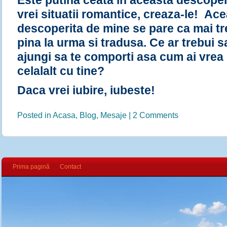
Este putina ceata in aceasta descope
vrei situatii romantice, creaza-le! Ac
descoperita de mine se pare ca mai tre
pina la urma si tradusa. Ce ar trebui sa
ajungi sa te comporti asa cum ai vre
celalalt cu tine?
Daca vrei iubire, iubeste!
Posted in
Acasa
,
Blog
,
Mesaje
|
2 Comments
Prima pagină
Contact