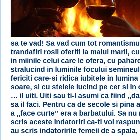
sa te vad! Sa vad cum tot romantismul
trandafiri rosii oferiti la malul marii, c
in miinile celui care le ofera, cu pahar
stralucind in luminile focului semineul
fericiti care-si ridica iubitele in lumin
soare, si cu stelele lucind pe cer si in 
… il uiti. Uiti sau ti-l asumi ca fiind ,,
sa il faci. Pentru ca de secole si pina
a ,,face curte” era a barbatului. Sa nu
scris aceste indatoriri ca-ti voi raspu
au scris indatoririle femeii de a spala, 