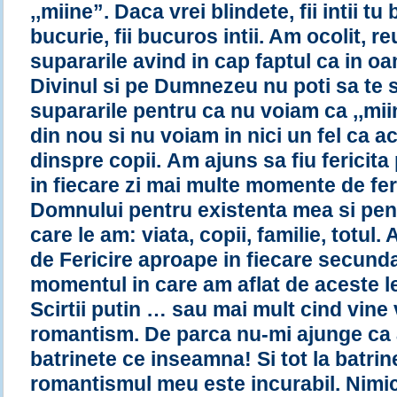
,,miine”. Daca vrei blindete, fii intii tu
bucurie, fii bucuros intii. Am ocolit, r
supararile avind in cap faptul ca in o
Divinul si pe Dumnezeu nu poti sa te s
supararile pentru ca nu voiam ca ,,mii
din nou si nu voiam in nici un fel ca a
dinspre copii. Am ajuns sa fiu fericita
in fiecare zi mai multe momente de fe
Domnului pentru existenta mea si pent
care le am: viata, copii, familie, totul.
de Fericire aproape in fiecare secunda 
momentul in care am aflat de aceste le
Scirtii putin … sau mai mult cind vine
romantism. De parca nu-mi ajunge ca a
batrinete ce inseamna! Si tot la batri
romantismul meu este incurabil. Nimic