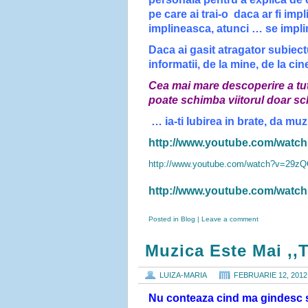
pe care ai trai-o daca ar fi impl
implineasca, atunci … se implin
Daca ai gasit atragator subiectu
informatii, de la mine, de la cin
Cea mai mare descoperire a tut
poate schimba viitorul doar sc
… ia-ti Iubirea in brate, da mu
http://www.youtube.com/watc
http://www.youtube.com/watch?v=29
http://www.youtube.com/wat
Posted in
Blog
|
Leave a comment
Muzica Este Mai ,,t
LUIZA-MARIA
FEBRUARIE 12, 2012
Nu conteaza cind ma gindesc sa 