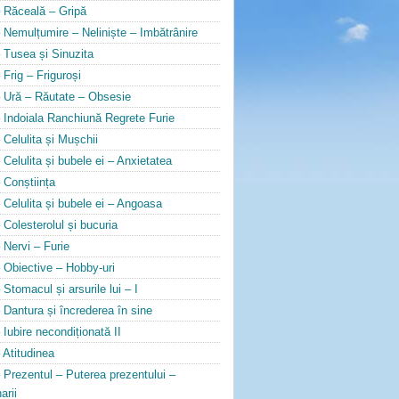
 Răceală – Gripă
 Nemulțumire – Neliniște – Imbătrânire
 Tusea și Sinuzita
 Frig – Friguroși
 Ură – Răutate – Obsesie
 Indoiala Ranchiună Regrete Furie
 Celulita și Mușchii
 Celulita și bubele ei – Anxietatea
 Conștiința
 Celulita și bubele ei – Angoasa
 Colesterolul și bucuria
 Nervi – Furie
 Obiective – Hobby-uri
 Stomacul și arsurile lui – I
 Dantura și încrederea în sine
 Iubire necondiționată II
 Atitudinea
 Prezentul – Puterea prezentului –
arii