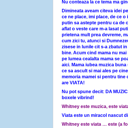
Nu conteaza la ce tema ma gind
Dimineata aveam citeva idei pe
ce ne place, imi place, de ce o
putin sa astepte pentru ca de c
aflat o veste care m-a lasat pu
prietena mult prea devreme, m
cum zici tu, atunci si Dumnez
zisese in lunile cit s-a zbatut i
bine. Acum cind mama nu mai es
pe lumea cealalta mama se po
aici. Mama iubea muzica buna 
ce sa ascult si mai ales pe cine
memoria mamei si pentru tine ci
are VIATA!
Nu pot spune decit: DA MUZIC
boxele vibrind!
Whitney este muzica, este via
Viata este un miracol nascut di
Whitney este viata … este (a f