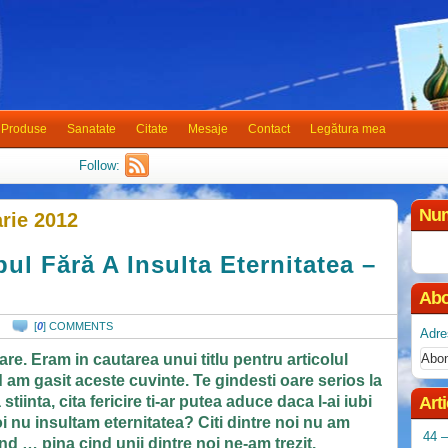
Produse
Sanatate
Citate
Mesaje
Contact
Legătura mea
Follow:
Num
arie 2012
ul Fără A Insulta Eternitatea –
Abo
[
0
] COMMENTS
Adre
e. Eram in cautarea unui titlu pentru articolul
m gasit aceste cuvinte. Te gindesti oare serios la
tiinta, cita fericire ti-ar putea aduce daca l-ai iubi
Art
oi nu insultam eternitatea? Citi dintre noi nu am
44 –
ind … pina cind unii dintre noi ne-am trezit.