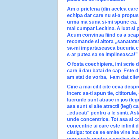
Am o prietena (din acelea care
echipa dar care nu si-a propus 
urma ma suna si-mi spune ca, nu
mai cumpar Lecitina. A luat si
Acum convinsa fiind ca a scapat
recomande si altora ,,sanatat
sa-mi impartaseasca bucuria cu
s-ar putea sa se implineasca!”
O fosta coechipiera, imi scrie
care ii dau batai de cap. Este 
am stat de vorba, i-am dat cite
Cine a mai citit cite ceva despr
incerc sa-ti spun tie, cititorul
lucrurile sunt atrase in jos (leg
asa sunt si alte atractii (legi)
,,educati” pentru a le simti. A
unde concentrice. Tot asa si c
concentric si care este infinit
cistiga: tot ce se emite vine in
personala pentru a explica de c