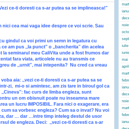
mart
Vezi ce-ti doresti ca s-ar putea sa se implineasca!”
ianu
dec
noi
m nici cea mai vaga idee despre ce voi scrie. Sau
oct
sep
u gindul ca voi primi un semn in legatura cu
iuli
pa ce am pus ,,la punct” o ,,bancherita” din acelea
t la seminarul meu CaliVita unde a fost frumos dar
iuni
entat fara viata, articolele nu au transmis ce
mai
greu de ,,urnit”, mai intepenita? Nu cred ca vreau
apri
mart
 voba aia: ,,vezi ce-ti doresti ca s-ar putea sa se
febr
tr-zi, mi-o si amintesc, am zis tare in biroul gol ca
ianu
,,Cineva”: fac curs de limba engleza, sunt
dec
Pentru un om obisnuit poate nu inseamna mare
noi
area un lucru IMPOSIBIL. Fara nici o exagerare, era
mart
, cum sa vorbesc engleza? Cum sa o invat? Nu voi
febr
, dar … dar …intre timp inteleg destul de usor
ianu
rsul de engleza. Deci: ,,vezi ce-ti doresti ca s-ar
dec