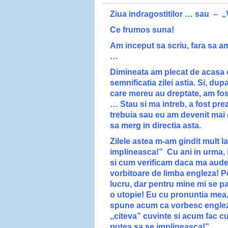
Ziua indragostitilor … sau – ,,
Ce frumos suna!
Am inceput sa scriu, fara sa a
…
Dimineata am plecat de acasa c
semnificatia zilei astia. Si, du
care mereu au dreptate, am fos
… Stau si ma intreb, a fost prez
trebuia sau eu am devenit mai 
sa merg in directia asta.
Zilele astea m-am gindit mult la
implineasca!” Cu ani in urma, in
si cum verificam daca ma aude 
vorbitoare de limba engleza! 
lucru, dar pentru mine mi se p
o utopie! Eu cu pronuntia mea
spune acum ca vorbesc engleza
,,citeva” cuvinte si acum fac cu
putea sa se implineasca!”