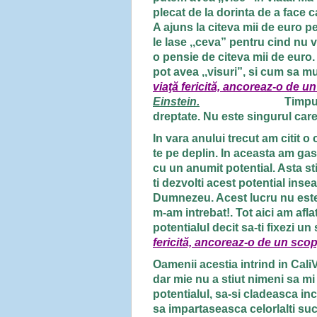
plecat de la dorinta de a face c
A ajuns la citeva mii de euro pe
le lase ,,ceva” pentru cind nu va
o pensie de citeva mii de euro. 
pot avea ,,visuri”, si cum
viaţă fericită, ancoreaz-o de 
Einstein.
Timpul imi doved
dreptate. Nu este singurul car
In vara anului trecut am citit 
te pe deplin. In aceasta am ga
cu un anumit potential. Asta st
ti dezvolti acest potential inse
Dumnezeu. Acest lucru nu este 
m-am intrebat!. Tot aici am afla
potentialul decit sa-ti fixezi un
fericită, ancoreaz-o de un sco
Oamenii acestia intrind in CaliVi
dar mie nu a stiut nimeni sa mi
potentialul, sa-si cladeasca inc
sa impartaseasca celorlalti suc