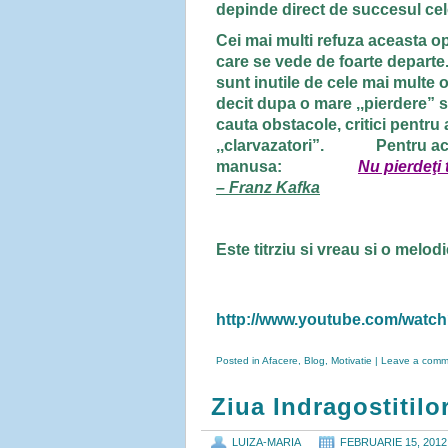
depinde direct de succesul celor
Cei mai multi refuza aceasta o
care se vede de foarte departe. 
sunt inutile de cele mai multe
decit dupa o mare ,,pierdere” sau
cauta obstacole, critici pentru
,,clarvazatori”. Pentru aces
manusa:
Nu pierdeţi 
–
Franz Kafka
Este titrziu si vreau si o melodi
http://www.youtube.com/watc
Posted in
Afacere
,
Blog
,
Motivatie
|
Leave a comm
Ziua Indragostitilo
LUIZA-MARIA
FEBRUARIE 15, 2012