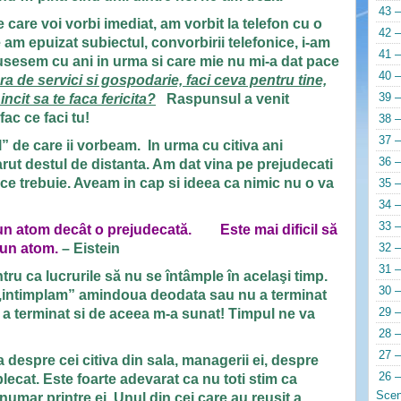
43 –
care voi vorbi imediat, am vorbit la telefon cu o
42 –
am epuizat subiectul, convorbirii telefonice, i-am
41 –
usesem cu ani in urma si care mie nu mi-a dat pace
40 –
ara de servici si gospodarie, faci ceva pentru tine,
39 –
incit sa te faca fericita?
Raspunsul a venit
fac ce faci tu!
38 –
37 –
ul” de care ii vorbeam. In urma cu citiva ani
36 –
arut destul de distanta. Am dat vina pe prejudecati
a ce trebuie. Aveam in cap si ideea ca nimic nu o va
35 –
34 –
33 –
 un atom decât o prejudecată. Este mai dificil să
 un atom.
– Eistein
32 –
31 –
tru ca lucrurile să nu se întâmple în acelaşi timp.
30 –
 ,,intimplam” amindoua deodata sau nu a terminat
29 –
u a terminat si de aceea m-a sunat! Timpul ne va
28 –
27 –
 despre cei citiva din sala, managerii ei, despre
26 –
plecat. Este foarte adevarat ca nu toti stim ca
Scen
numar printre ei. Unul din cei care au reusit a