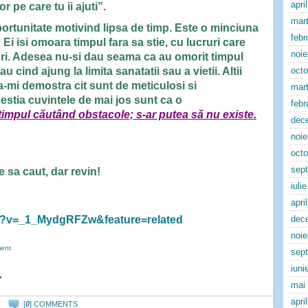
apri
 pe care tu ii ajuti”.
mart
portunitate motivind lipsa de timp. Este o minciuna
febr
Ei isi omoara timpul fara sa stie, cu lucruri care
noi
 ori. Adesea nu-si dau seama ca au omorit timpul
 cind ajung la limita sanatatii sau a vietii. Altii
oct
 a-mi demostra cit sunt de meticulosi si
mart
tia cuvintele de mai jos sunt ca o
febr
timpul căutând obstacole; s-ar putea să nu existe.
dec
noi
oct
sep
e sa caut, dar revin!
iuli
apri
h?v=_1_MydgRFZw&feature=related
dec
noi
ent
sep
iuni
r
mai
apri
[
0
] COMMENTS