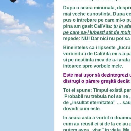
Dupa o seara minunata, despre 
mai veche cunostinta. Dupa ce 
pus o intrebare pe care mi-o p
pina am gasit CaliVita:
tu in af
pe care sa-l iubesti atit de mult 
repede: NU! Dar nici nu pot sa 
Bineinteles ca-i lipseste ,,lucr
vorbindu-i de CaliVita mi s-a p
si pe nestiinta mea de a-i arat
intoarce spre vorbele mele.
Este mai uşor să dezintegrezi
distrugi o părere greşită decât
Tot el spune: Timpul există pen
Probabil nu trebuia noi sa ne
de ,,insultat eternitatea” … sa
dovedi cum este.
In seara asta a vorbit o doamna
cum au reusit ei si de la ce au 
putem avea ,,vise” in viata. Ma 