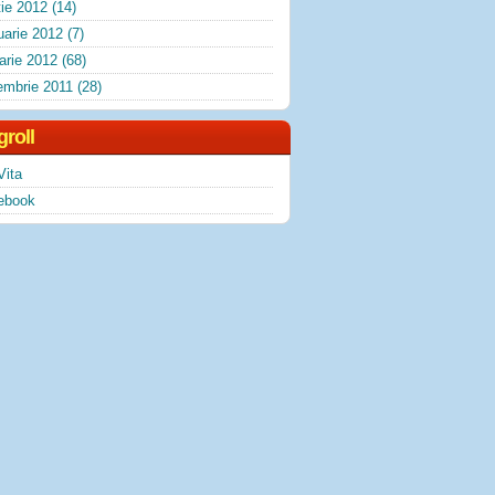
ie 2012
(14)
uarie 2012
(7)
arie 2012
(68)
embrie 2011
(28)
groll
Vita
ebook