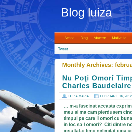
Blog luiza
Acasa
Blog
Afacere
Motivatie
Tweet
Monthly Archives:
febru
Nu Poţi Omorî Timp
Charles Baudelaire
LUIZA-MARIA
FEBRUARIE 16, 2012
… m-a fascinat aceasta exprimar
meu si ma cam pierdusem cind a
timpul pe care il omori cu buna s
in loc sa-l omori? Citi dintre n
insultat-o timp nelimitat pina c