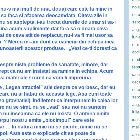
noi
 nu-s mai mult de una, doua) care este la mine in
oct
sa faca si afacerea deocamdata. Citeva zile in
 se asptepta, i-au trecut durerile de umar si sa-i
sep
 pina acum suplimente dar fara sa o doara ceva.
aug
 de ceva atit de neplacut, nu-i va fi mai usor sa
iuni
ea”? Mereu mi-am dorit ca oamenii din echipa mea
mai
noasterii acestor produse. ,,Vezi ce-ti doresti ca
apri
mart
 despre niste probleme de sanatate, minore, dar
febr
drept ca nu am insistat sa ramina in echipa. Acum
ianu
va materiale si cred ca vom fi impreuna.
dec
e ,,Legea atractiei” stie despre ce vorbesc, dar eu
oct
e, care nu ai habar de aceasta lege. Asa cum toate
sep
ea gravitatiei), indiferent ce interpunem in calea lor,
aug
 care nu se simt, nu se ,,vad” sau noi nu suntem
iuli
sta nu inseamna ca ele nu exista. O antena emite
iuni
orpul nostru emite ,,biocimpul” care este
 dar … In natura nimic nu se pierde, nimic nu se
mai
apoi. Asta este o explicatie cit se poate de
apri
e atunci cind iti doresti
ceva clar
si
cu emotia