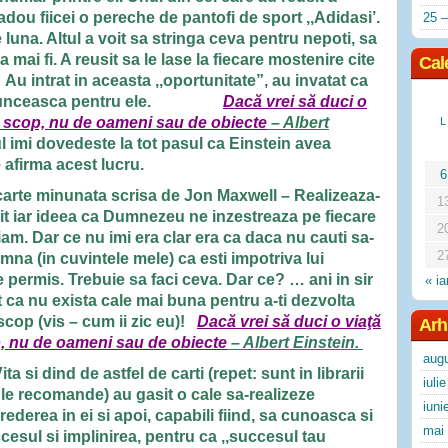
adou fiicei o pereche de pantofi de sport ,,Adidasi’.
25 –
 luna. Altul a voit sa stringa ceva pentru nepoti, sa
 mai fi. A reusit sa le lase la fiecare mostenire cite
Cal
Au intrat in aceasta ,,oportunitate”, au invatat ca
 sa munceasca pentru ele.
Dacă vrei să duci o
un scop, nu de oameni sau de obiecte
– Albert
L
este la tot pasul ca Einstein avea
e afirma acest lucru.
6
o carte minunata scrisa de Jon Maxwell – Realizeaza-
1
sit iar ideea ca Dumnezeu ne inzestreaza pe fiecare
2
iam. Dar ce nu imi era clar era ca daca nu cauti sa-
2
amna (in cuvintele mele) ca esti impotriva lui
permis. Trebuie sa faci ceva. Dar ce? … ani in sir
« ia
t ca nu exista cale mai buna pentru a-ti dezvolta
 scop (vis – cum ii zic eu)!
Dacă vrei să duci o viaţă
Arh
p, nu de oameni sau de obiecte
– Albert Einstein.
aug
ta si dind de astfel de carti (repet: sunt in librarii
iuli
 le recomande) au gasit o cale sa-realizeze
iuni
rederea in ei si apoi, capabili fiind, sa cunoasca si
mai
cesul si implinirea, pentru ca ,,succesul tau