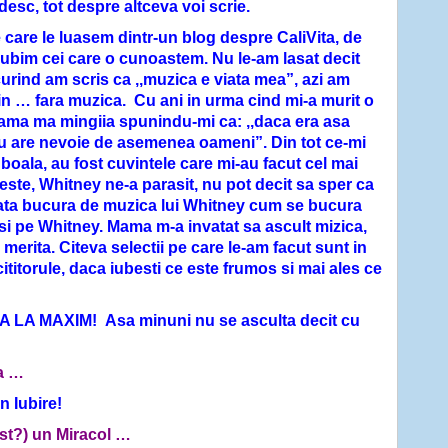
esc, tot despre altceva voi scrie.
 care le luasem dintr-un blog despre CaliVita, de
 iubim cei care o cunoastem. Nu le-am lasat decit
urind am scris ca ,,muzica e viata mea”, azi am
tin … fara muzica. Cu ani in urma cind mi-a murit o
ama ma mingiia spunindu-mi ca: ,,daca era asa
eu are nevoie de asemenea oameni”. Din tot ce-mi
n boala, au fost cuvintele care mi-au facut cel mai
te, Whitney ne-a parasit, nu pot decit sa sper ca
ata bucura de muzica lui Whitney cum se bucura
si
pe
Whitney
. Mama m-a invatat sa ascult mizica,
 merita. Citeva selectii pe care le-am facut sunt in
titorule, daca iubesti ce este frumos si mai ales ce
A LA MAXIM! Asa minuni nu se asculta decit cu
ta …
n Iubire!
ost?) un Miracol …