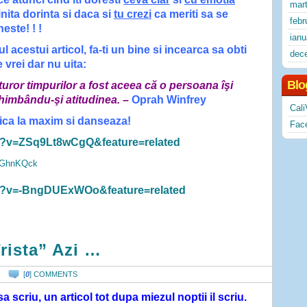
mart
inita dorinta si daca si
tu crezi
ca meriti sa se
febr
este! ! !
ianu
l acestui articol, fa-ti un bine si incearca sa obti
dec
e vrei dar nu uita:
Blo
uror timpurilor a fost aceea că o persoana îşi
himbându-şi atitudinea.
–
Oprah Winfrey
Cali
zica la maxim si danseaza!
Fac
h?v=ZSq9Lt8wCgQ&feature=related
zQGhnKQck
ch?v=-BngDUExWOo&feature=related
rista” Azi …
[
0
] COMMENTS
scriu, un articol tot dupa miezul noptii il scriu.