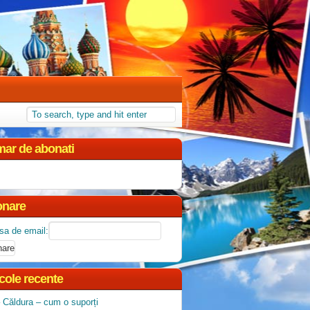
ar de abonati
nare
sa de email:
icole recente
 Căldura – cum o suporți