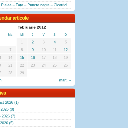
 Pielea – Fața – Puncte negre – Cicatrici
endar articole
februarie 2012
Ma
Mi
J
V
S
D
1
2
3
4
5
7
8
9
10
11
12
3
14
15
16
17
18
19
0
21
22
23
24
25
26
7
28
29
n.
mart. »
iva
ust 2026
(1)
e 2026
(8)
e 2026
(7)
 2026
(5)