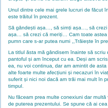
Unul dintre cele mai grele lucruri de făcut în
este trăitul în prezent.
Să gândești așa…, să simți așa…, să crezi
așa… să crezi că meriți… Cam toate astea 
pumn care s-ar putea numi ,,Trăiește în pre
La titlul ăsta mă gândisem înainte să scriu
pantoful și am început cu ea. Deși am scris
ea, nu voi continua, dar am amintit de asta 
alte foarte multe afecțiuni și necazuri în vi
suferit și nici noi dacă am trăi mai mult în pr
timpul.
Nu făceam prea multe conexiuni dar multă
de puterea prezentului. Se spune că ai ce