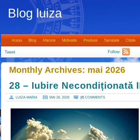
Blog luiza
Acasa
Blog
Afacere
Motivatie
Produse
Sanatate
Citate
Follow:
Tweet
Monthly Archives:
mai 2026
28 – Iubire Necondiționată I
LUIZA-MARIA
MAI 26, 2026
[
0
] COMMENTS