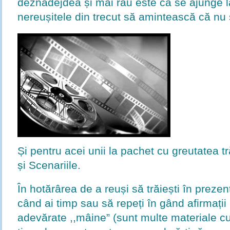
deznădejdea și mai rău este că se ajunge la
nereușitele din trecut să amintească că nu
Și pentru acei unii la pachet cu greutatea tr
și Scenariile.
În hotărârea de a reuși să trăiești în prezent
când ai timp sau să repeți în gând afirmații
adevărate ,,mâine” (sunt multe materiale cu