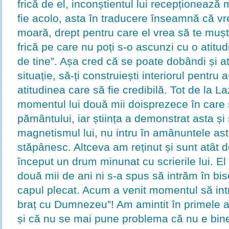
frică de el, inconștientul lui recepționează 
fie acolo, asta în traducere înseamnă că vr
moară, drept pentru care el vrea să te mușt
frică pe care nu poți s-o ascunzi cu o atitu
de tine”. Așa cred că se poate dobândi și at
situație, să-ți construiești interiorul pentru 
atitudinea care să fie credibilă. Tot de la L
momentul lui două mii doisprezece în care 
pământului, iar știința a demonstrat asta și
magnetismul lui, nu intru în amânuntele ast
stăpânesc. Altceva am reținut și sunt atât d
început un drum minunat cu scrierile lui. El
două mii de ani ni s-a spus să intrăm în bise
capul plecat. Acum a venit momentul să intr
braț cu Dumnezeu”! Am amintit în primele ar
și că nu se mai pune problema că nu e bin