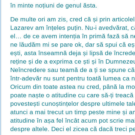
în minte noțiuni de genul ăsta.
De multe ori am zis, cred că și prin articole
Lazarev am înțeles puțin. Nu-i avedvărat, c
el… de ce avem intenția în primă fază să 
ne lăudăm mi se pare ok, dar să spui că eșt
ești, asta înseamnă deja și lipsă de încrede
reține și de a exprima ce ști și în Dumnezeu
Neîncredere sau teamă de a ți se spune că-
într-adevăr nu sunt pentru toată lumea ca n
Oricum din toate astea nu cred, până la mo
poate naște o atitudine cu care să-ți treacă 
povestești cunoștințelor despre ultimele tale
atunci a mai trecut un timp peste mine și 
atitudine în așa fel încât acum pot scrie ma
despre altele. Deci el zicea că dacă treci 