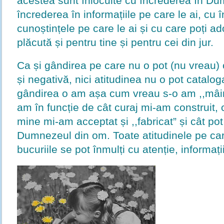
acestea sunt înlocuite cu încrederea în Du
încrederea în informațiile pe care le ai, cu 
cunoștințele pe care le ai și cu care poți ad
plăcută și pentru tine și pentru cei din jur.
Ca și gândirea pe care nu o pot (nu vreau) 
și negativă, nici atitudinea nu o pot catalo
gândirea o am așa cum vreau s-o am ,,mâine
am în funcție de cât curaj mi-am construit, 
mine mi-am acceptat și ,,fabricat” și cât po
Dumnezeul din om. Toate atitudinele pe care 
bucuriile se pot înmulți cu atenție, informații