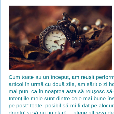
Cum toate au un început, am reușit perfor
articol în urmă cu două zile, am sărit o zi 
mai pun, ca în noaptea asta să reușesc să-l
Intențiile mele sunt dintre cele mai bune î
pe post” toate, posibil să-mi fi dat pe alocur
dreptu’ și să nu fiu clară… alege altceva de 