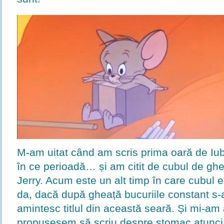
M-am uitat când am scris prima oară de Iub
în ce perioadă… și am citit de cubul de ghe
Jerry. Acum este un alt timp în care cubul es
da, dacă după gheață bucuriile constant s-
amintesc titlul din această seară. Și mi-am 
propusesem să scriu despre stomac atunci