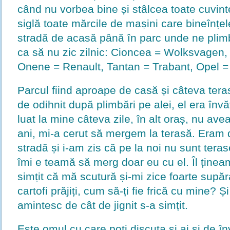
când nu vorbea bine și stâlcea toate cuvin
siglă toate mărcile de mașini care bineînțel
stradă de acasă până în parc unde ne pli
ca să nu zic zilnic: Cioncea = Wolksvagen, O
Onene = Renault, Tantan = Trabant, Opel =
Parcul fiind aproape de casă și câteva tera
de odihnit după plimbări pe alei, el era înv
luat la mine câteva zile, în alt oraș, nu av
ani, mi-a cerut să mergem la terasă. Eram 
stradă și i-am zis că pe la noi nu sunt tera
îmi e teamă să merg doar eu cu el. Îl țin
simțit că mă scutură și-mi zice foarte supăr
cartofi prăjiți, cum să-ți fie frică cu mine?
amintesc de cât de jignit s-a simțit.
Este omul cu care poți discuta și ai și de în