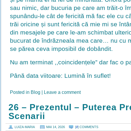
sau nimic, dar bucuria pe care am trăit-o îm
spunându-le cât de fericită mă fac ele cu câ
trăi oricine și sunt fericită că mie mi se înt
din mesajele pe care le-am schimbat ulterior
bucurat de îndrăzneala mea care… nu cu mu
se părea ceva imposibil de dobândit.
Nu am terminat ,,coincidențele” dar fac o
Până data viitoare: Lumină în suflet!
Posted in
Blog
|
Leave a comment
26 – Prezentul – Puterea Pr
Scenarii
LUIZA-MARIA
MAI 14, 2026
[
0
] COMMENTS