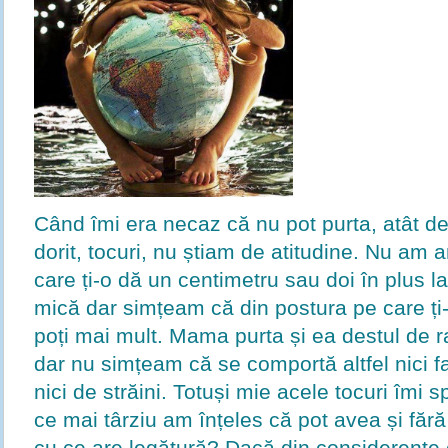
Când îmi era necaz că nu pot purta, atât de
dorit, tocuri, nu știam de atitudine. Nu am 
care ți-o dă un centimetru sau doi în plus l
mică dar simțeam că din postura pe care ți
poți mai mult. Mama purta și ea destul de ra
dar nu simțeam că se comportă altfel nici fa
nici de străini. Totuși mie acele tocuri îmi
ce mai târziu am înțeles că pot avea și fără
cu ce are legătură? Dacă din considerente