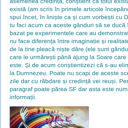
asemenea credință, conștient că totul există,
există (am scris în primele articole începân
spui încet, în liniște ca și cum vorbești 
tu faci acum ca aceste gânduri să se ducă 
bazat pe experimentele care au demonstrat 
nu face diferența între imaginație și realitat
de la tine pleacă niște dâre (ele sunt gândur
care le urmărești până ajung la Soare car
este. Și de acum conștientizezi că s-au eli
la Dumnezeu. Poate nu scapi de aceste sce
zile dar cu răbdare și credință vei reuși. Pen
paragraf poate părea SF dar asta este numa
informații.