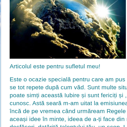
Articolul este pentru sufletul meu!
Este o ocazie specială pentru care am pus t
se tot repete după cum văd. Sunt multe situa
poate simți această Iubire și sunt fericiți și 
cunosc. Astă seară m-am uitat la emisiunea 
încă de pe vremea când urmăream Regele c
aceași idee în minte, ideea de a-ți face di
desfășori, datărită talentului tău, un scop. 