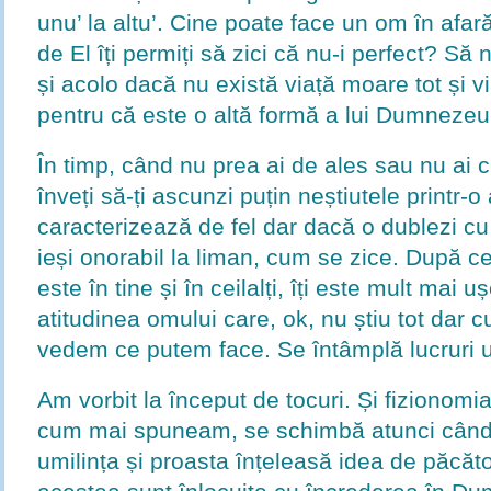
unu’ la altu’. Cine poate face un om în af
de El îți permiți să zici că nu-i perfect? Să 
și acolo dacă nu există viață moare tot și v
pentru că este o altă formă a lui Dumnezeu
În timp, când nu prea ai de ales sau nu ai c
înveți să-ți ascunzi puțin neștiutele printr-o
caracterizează de fel dar dacă o dublezi cu 
ieși onorabil la liman, cum se zice. După 
este în tine și în ceilalți, îți este mult mai u
atitudinea omului care, ok, nu știu tot dar c
vedem ce putem face. Se întâmplă lucruri u
Am vorbit la început de tocuri. Și fizionomia 
cum mai spuneam, se schimbă atunci când în
umilința și proasta înțeleasă idea de păcăt