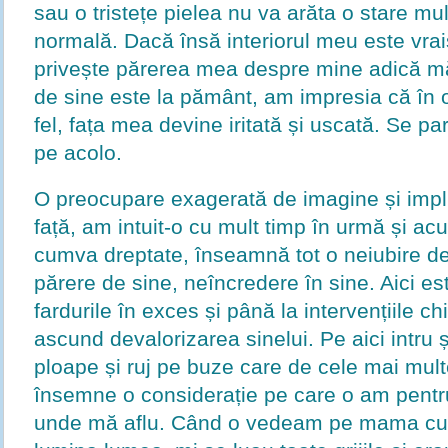
sau o tristețe pielea nu va arăta o stare mul
normală. Dacă însă interiorul meu este vrai
privește părerea mea despre mine adică mă
de sine este la pământ, am impresia că în oc
fel, fața mea devine iritată și uscată. Se pa
pe acolo.
O preocupare exagerată de imagine și implic
față, am intuit-o cu mult timp în urmă și a
cumva dreptate, înseamnă tot o neiubire de
părere de sine, neîncredere în sine. Aici es
fardurile în exces și până la intervențiile ch
ascund devalorizarea sinelui. Pe aici intru ș
ploape și ruj pe buze care de cele mai mult
însemne o considerație pe care o am pentr
unde mă aflu. Când o vedeam pe mama cu 