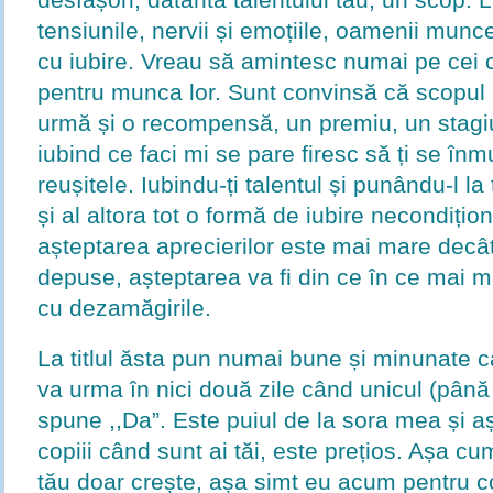
tensiunile, nervii și emoțiile, oamenii munc
cu iubire. Vreau să amintesc numai pe cei c
pentru munca lor. Sunt convinsă că scopul
urmă și o recompensă, un premiu, un stag
iubind ce faci mi se pare firesc să ți se înm
reușitele. Iubindu-ți talentul și punându-l la
și al altora tot o formă de iubire necondiți
așteptarea aprecierilor este mai mare decât
depuse, așteptarea va fi din ce în ce mai m
cu dezamăgirile.
La titlul ăsta pun numai bune și minunate 
va urma în nici două zile când unicul (pâ
spune ,,Da”. Este puiul de la sora mea și a
copiii când sunt ai tăi, este prețios. Așa cu
tău doar crește, așa simt eu acum pentru c