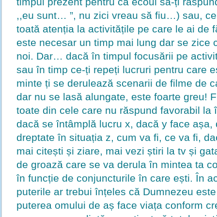
timpul prezent pentru ca ecoul să-ți răspu
,,eu sunt… ”, nu zici vreau să fiu…) sau, ce
toată atenția la activitățile pe care le ai de
este necesar un timp mai lung dar se zice c
noi. Dar… dacă în timpul focusării pe activită
sau în timp ce-ți repeți lucruri pentru care
minte ți se derulează scenarii de filme de c
dar nu se lasă alungate, este foarte greu! 
toate din cele care nu răspund favorabil la 
dacă se întâmplă lucru x, dacă y face așa,
dreptate în situația z, cum va fi, ce va fi,
mai citești și ziare, mai vezi știri la tv și ga
de groază care se va derula în mintea ta c
în funcție de conjuncturile în care ești. În 
puterile ar trebui înțeles că Dumnezeu este 
puterea omului de aș face viața conform crez