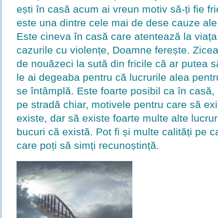
ești în casă acum ai vreun motiv să-ți fie f
este una dintre cele mai de dese cauze ale af
Este cineva în casă care atentează la viaț
cazurile cu violențe, Doamne ferește. Zice
de nouăzeci la sută din fricile că ar putea 
le ai degeaba pentru că lucrurile alea pentru
se întâmplă. Este foarte posibil ca în casă, 
pe stradă chiar, motivele pentru care să exi
existe, dar să existe foarte multe alte lucru
bucuri că există. Pot fi și multe calități pe c
care poți să simți recunoștință.