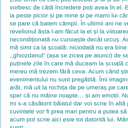
vorbesc de câtă încredere poți avea în el. 
ia peste picior și pe mine și pe mami lui câ
se pare că batem câmpii. În ultimii ani ne 
revelionul ăsta l-am făcut la el și la viitoare
necondiționată nu cunoaște decât urcuș. Ac
mă simt ca la școală: niciodată nu era bin
,,ghiozdanul” (așa se zicea pe atunci) de se
puținele zile în care mă duceam la școală c
mereu mă trezem fără ceva. Acum când știu
evenimentului nu sunt pregătită. Îmi imag
arăt, mă uit la rochița de pe umeraș pe car
sper că nu mâine noapte… și am emoții. N
mi s-a căsătorit băiatul dar voi scrie în altă
cuvintele vor fi prea mari pentru a putea să
acum pot scrie aici este tot datorită lui. Mă
sunt!