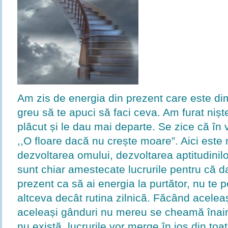
Am zis de energia din prezent care este di
greu să te apuci să faci ceva. Am furat nișt
plăcut și le dau mai departe. Se zice că în v
,,O floare dacă nu crește moare”. Aici este 
dezvoltarea omului, dezvoltarea aptitudinilor
sunt chiar amestecate lucrurile pentru că da
prezent ca să ai energia la purtător, nu te po
altceva decât rutina zilnică. Făcând aceleaș
aceleași gânduri nu mereu se cheamă înain
nu există, lucrurile vor merge în jos din to