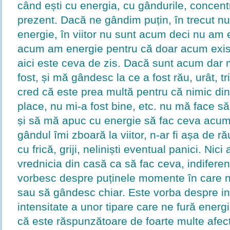
când ești cu energia, cu gândurile, concentr
prezent. Dacă ne gândim puțin, în trecut n
energie, în viitor nu sunt acum deci nu am 
acum am energie pentru că doar acum exis
aici este ceva de zis. Dacă sunt acum dar
fost, și mă gândesc la ce a fost rău, urât, t
cred că este prea multă pentru că nimic din
place, nu mi-a fost bine, etc. nu mă face să
și să mă apuc cu energie să fac ceva acu
gândul îmi zboară la viitor, n-ar fi așa de 
cu frică, griji, neliniști eventual panici. Ni
vrednicia din casă ca să fac ceva, indiferen
vorbesc despre puținele momente în care n
sau să gândesc chiar. Este vorba despre ins
intensitate a unor tipare care ne fură energ
că este răspunzătoare de foarte multe afec