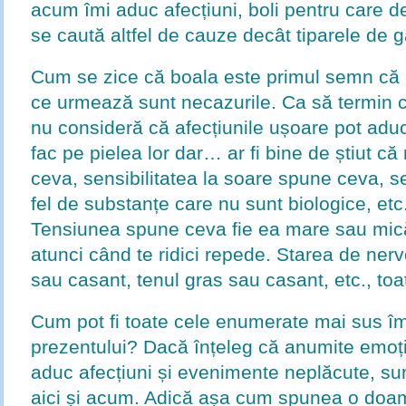
acum îmi aduc afecțiuni, boli pentru care d
se caută altfel de cauze decât tiparele de g
Cum se zice că boala este primul semn că e
ce urmează sunt necazurile. Ca să termin cu
nu consideră că afecțiunile ușoare pot aduc
fac pe pielea lor dar… ar fi bine de știut c
ceva, sensibilitatea la soare spune ceva, sen
fel de substanțe care nu sunt biologice, etc.
Tensiunea spune ceva fie ea mare sau mică 
atunci când te ridici repede. Starea de nerv
sau casant, tenul gras sau casant, etc., toa
Cum pot fi toate cele enumerate mai sus îm
prezentului? Dacă înțeleg că anumite emoții,
aduc afecțiuni și evenimente neplăcute, sun
aici și acum. Adică așa cum spunea o doa