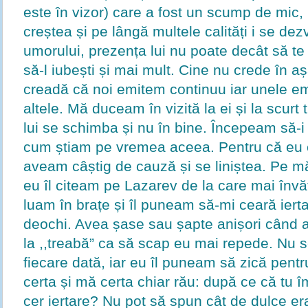
este în vizor) care a fost un scump de mic,
creștea și pe lângă multele calități i se dezv
umorului, prezența lui nu poate decât să te 
să-l iubești și mai mult. Cine nu crede în a
creadă că noi emitem continuu iar unele em
altele. Mă duceam în vizită la ei și la scur
lui se schimba și nu în bine. Începeam să-i
cum știam pe vremea aceea. Pentru că eu 
aveam câștig de cauză și se liniștea. Pe m
eu îl citeam pe Lazarev de la care mai învă
luam în brațe și îl puneam să-mi ceară ierta
deochi. Avea șase sau șapte anișori când 
la ,,treabă” ca să scap eu mai repede. Nu
fiecare dată, iar eu îl puneam să zică pen
certa și mă certa chiar rău: după ce că tu îmi
cer iertare? Nu pot să spun cât de dulce era.