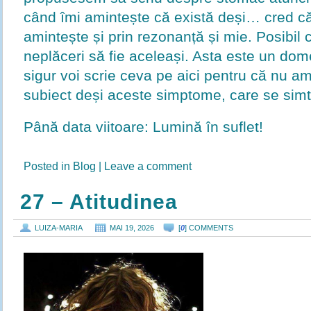
când îmi amintește că există deși… cred că 
amintește și prin rezonanță și mie. Posibil
neplăceri să fie aceleași. Asta este un do
sigur voi scrie ceva pe aici pentru că nu am
subiect deși aceste simptome, care se simt 
Până data viitoare: Lumină în suflet!
Posted in
Blog
|
Leave a comment
27 – Atitudinea
LUIZA-MARIA
MAI 19, 2026
[
0
] COMMENTS