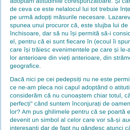
adoptăm atitudinile corespunzătoare. Și când
de ceva ce este nelalocul lui tot trebuie înț
pe urmă adopți măsurile necesare. Lazarev, în
spunea unui procuror că, este slujba lui de 
închisoare, dar să nu își permită să-i cons
el, pentru că ei sunt fiecare în (ecoul îi s
care își trăiesc evenimentele pe care și le-
lor anterioare din vieți anterioare, din stră
geografice.
Dacă nici pe cei pedepsiți nu ne este perm
ce ne-am pleca noi capul adoptând o atitut
considerăm că nu cunoaștem chiar totul, c
perfecți” când suntem înconjurați de oameni
lor? Am pus ghilimele pentru că se poartă 
devenit un simbol al celor care vor să-și a
interesanți dar de fapt nu gândesc atunci c