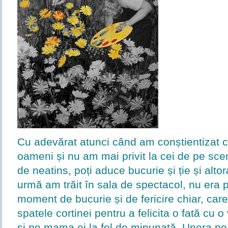
Cu adevărat atunci când am conștientizat c
oameni și nu am mai privit la cei de pe sce
de neatins, poți aduce bucurie și ție și altor
urmă am trăit în sala de spectacol, nu era 
moment de bucurie și de fericire chiar, care
spatele cortinei pentru a felicita o fată c
și pe mama ei la fel de minunată. Unora poa