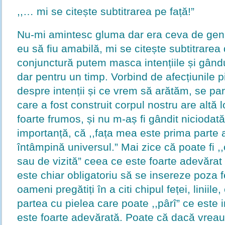
,,… mi se citește subtitrarea pe față!”
Nu-mi amintesc gluma dar era ceva de genul
eu să fiu amabilă, mi se citește subtitrarea 
conjunctură putem masca intențiile și gândur
dar pentru un timp. Vorbind de afecțiunile pi
despre intenții și ce vrem să arătăm, se pa
care a fost construit corpul nostru are altă 
foarte frumos, și nu m-aș fi gândit nicioda
importanță, că ,,fața mea este prima parte a
întâmpină universul.” Mai zice că poate fi ,,
sau de vizită” ceea ce este foarte adevărat 
este chiar obligatoriu să se insereze poza fe
oameni pregătiți în a citi chipul feței, liniile
partea cu pielea care poate ,,pârî” ce este i
este foarte adevărată. Poate că dacă vrea