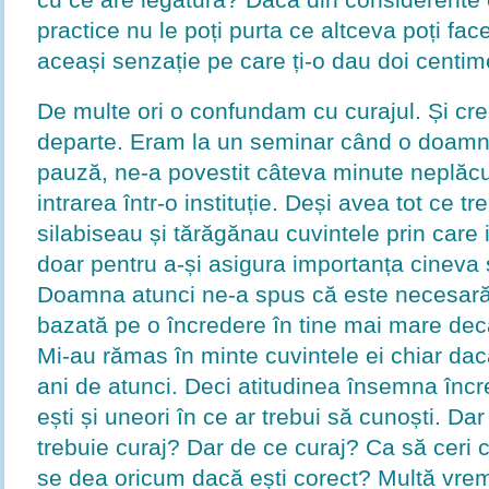
practice nu le poți purta ce altceva poți fa
aceași senzație pe care ți-o dau doi centime
De multe ori o confundam cu curajul. Și cr
departe. Eram la un seminar când o doamnă 
pauză, ne-a povestit câteva minute neplăcut
intrarea într-o instituție. Deși avea tot ce t
silabiseau și tărăgănau cuvintele prin care 
doar pentru a-și asigura importanța cineva ș
Doamna atunci ne-a spus că este necesară 
bazată pe o încredere în tine mai mare decâ
Mi-au rămas în minte cuvintele ei chiar dac
ani de atunci. Deci atitudinea însemna încre
ești și uneori în ce ar trebui să cunoști. Dar
trebuie curaj? Dar de ce curaj? Ca să ceri c
se dea oricum dacă ești corect? Multă vr