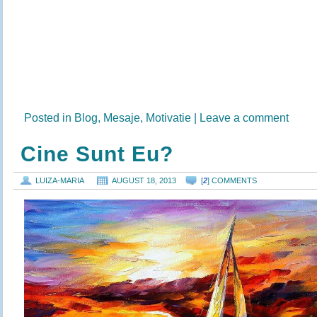
Posted in
Blog
,
Mesaje
,
Motivatie
|
Leave a comment
Cine Sunt Eu?
LUIZA-MARIA
AUGUST 18, 2013
[
2
] COMMENTS