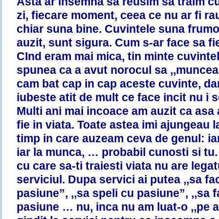
Asta ar insemna sa reusim sa traim cu
zi, fiecare moment, ceea ce nu ar fi r
chiar suna bine. Cuvintele suna frumo
auzit, sunt sigura. Cum s-ar face sa f
CInd eram mai mica, tin minte cuvintel
spunea ca a avut norocul sa ,,munceas
cam bat cap in cap aceste cuvinte, da
iubeste atit de mult ce face incit nu i
Multi ani mai incoace am auzit ca asa a
fie in viata. Toate astea imi ajungeau 
timp in care auzeam ceva de genul: iar s
iar la munca, … probabil cunosti si tu
cu care sa-ti traiesti viata nu are lega
serviciul. Dupa servici ai putea ,,sa fa
pasiune”, ,,sa speli cu pasiune”, ,,sa 
pasiune … nu, inca nu am luat-o ,,pe 