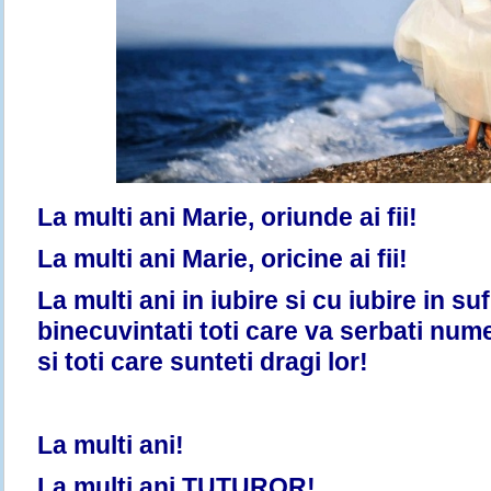
La multi ani Marie, oriunde ai fii!
La multi ani Marie, oricine ai fii!
La multi ani in iubire si cu iubire in suf
binecuvintati toti care va serbati num
si toti care sunteti dragi lor!
La multi ani!
La multi ani TUTUROR!