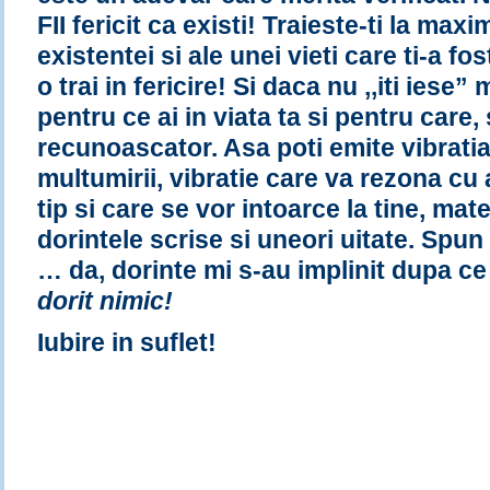
FII fericit ca existi! Traieste-ti la maxim
existentei si ale unei vieti care ti-a fo
o trai in fericire! Si daca nu ,,iti iese” m
pentru ce ai in viata ta si pentru care, s
recunoascator. Asa poti emite vibratia f
multumirii, vibratie care va rezona cu 
tip si care se vor intoarce la tine, mate
dorintele scrise si uneori uitate. Spun 
… da, dorinte mi s-au implinit dupa c
dorit nimic!
Iubire in suflet!