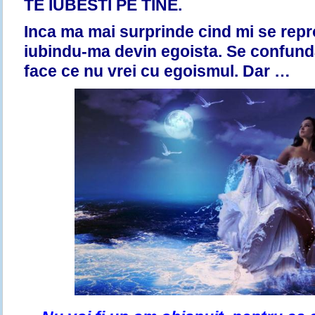
TE IUBESTI PE TINE.
Inca ma mai surprinde cind mi se rep
iubindu-ma devin egoista. Se confund
face ce nu vrei cu egoismul. Dar …