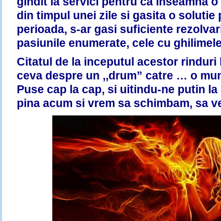
gindit la servici pentru ca inseamna o
din timpul unei zile si gasita o soluti
perioada, s-ar gasi suficiente rezolvar
pasiunile enumerate, cele cu ghilimele
Citatul de la inceputul acestor rinduri
ceva despre un ,,drum” catre … o munc
Puse cap la cap, si uitindu-ne putin la
pina acum si vrem sa schimbam, sa v