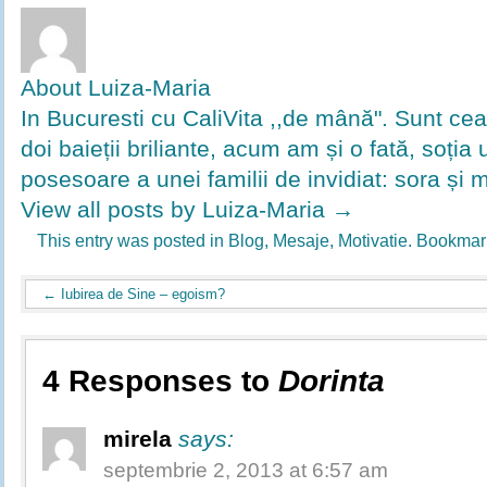
About Luiza-Maria
In Bucuresti cu CaliVita ,,de mână". Sunt ce
doi baieții briliante, acum am și o fată, soția u
posesoare a unei familii de invidiat: sora și 
View all posts by Luiza-Maria
→
This entry was posted in
Blog
,
Mesaje
,
Motivatie
. Bookmar
←
Iubirea de Sine – egoism?
4 Responses to
Dorinta
mirela
says:
septembrie 2, 2013 at 6:57 am