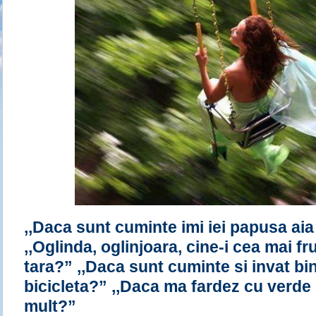
,,Daca sunt cuminte imi iei papusa aia
,,Oglinda, oglinjoara, cine-i cea mai f
tara?” ,,Daca sunt cuminte si invat bin
bicicleta?” ,,Daca ma fardez cu verde
mult?”