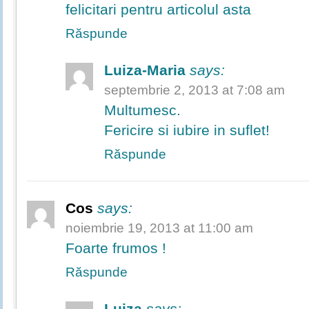
felicitari pentru articolul asta
Răspunde
Luiza-Maria
says:
septembrie 2, 2013 at 7:08 am
Multumesc.
Fericire si iubire in suflet!
Răspunde
Cos
says:
noiembrie 19, 2013 at 11:00 am
Foarte frumos !
Răspunde
Luiza
says: