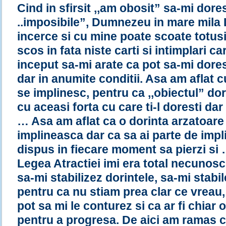
Cind in sfirsit ,,am obosit” sa-mi dore
..imposibile”, Dumnezeu in mare mila L
incerce si cu mine poate scoate totus
scos in fata niste carti si intimplari c
inceput sa-mi arate ca pot sa-mi dores
dar in anumite conditii. Asa am aflat c
se implinesc, pentru ca ,,obiectul” do
cu aceasi forta cu care ti-l doresti da
… Asa am aflat ca o dorinta arzatoare
implineasca dar ca sa ai parte de implin
dispus in fiecare moment sa pierzi si 
Legea Atractiei imi era total necunosc
sa-mi stabilizez dorintele, sa-mi stabi
pentru ca nu stiam prea clar ce vreau
pot sa mi le conturez si ca ar fi chiar
pentru a progresa. De aici am ramas c