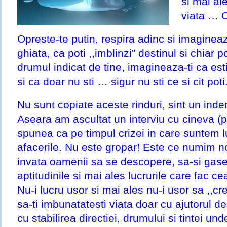
si mai al
viata … O
Opreste-te putin, respira adinc si imagineaza
ghiata, ca poti ,,imblinzi” destinul si chiar po
drumul indicat de tine, imagineaza-ti ca est
si ca doar nu sti … sigur nu sti ce si cit poti
Nu sunt copiate aceste rinduri, sint un ind
Aseara am ascultat un interviu cu cineva (
spunea ca pe timpul crizei in care suntem lu
afacerile. Nu este gropar! Este ce numim noi
invata oamenii sa se descopere, sa-si gase
aptitudinile si mai ales lucrurile care fac c
Nu-i lucru usor si mai ales nu-i usor sa ,,cr
sa-ti imbunatatesti viata doar cu ajutorul de
cu stabilirea directiei, drumului si tintei und