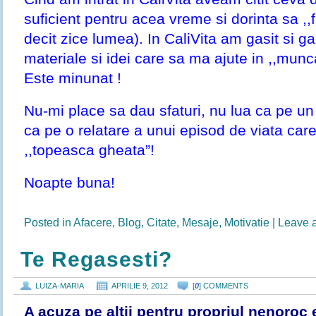
suficient pentru acea vreme si dorinta sa ,,f
decit zice lumea). In CaliVita am gasit si g
materiale si idei care sa ma ajute in ,,mun
Este minunat !
Nu-mi place sa dau sfaturi, nu lua ca pe un s
ca pe o relatare a unui episod de viata ca
,,topeasca gheata”!
Noapte buna!
Posted in
Afacere
,
Blog
,
Citate
,
Mesaje
,
Motivatie
|
Leave 
Te Regasesti?
LUIZA-MARIA
APRILIE 9, 2012
[
0
] COMMENTS
A acuza pe alţii pentru propriul nenoroc 