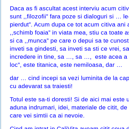
Daca as fi ascultat acest interviu acum citiva
sunt ,,filozofii” fara poze si dialoguri si … le
pierdut”. Acum dupa ce tot acum citiva ani 
,,schimb foaia” in viata mea, stiu ca toate 
si ca ,,munca” pe care o depui sa te cunost
inveti sa gindesti, sa inveti sa sti ce vrei, sa
incredere in tine, sa …, sa …, este acea a 
loc”, este titanica, este nemiloasa, dar …
dar … cind incepi sa vezi luminita de la capa
cu adevarat sa traiesti!
Totul este sa-ti doresti! Si de aici mai este 
aduna indrumari, idei, materiale de citit, de 
care vei simtii ca ai nevoie.
Cind am intrat in CaliVita aveam citit cev