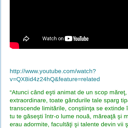
http://www.youtube.com/watch?
v=QX8id4z24hQ&feature=related
“Atunci când eşti animat de un scop măreţ,
extraordinare, toate gândurile tale sparg ti
transcende limitările, conştiinţa se extinde în
tu te găseşti într-o lume nouă, măreaţă şi 
erau adormite, facultăţi şi talente devin vii 