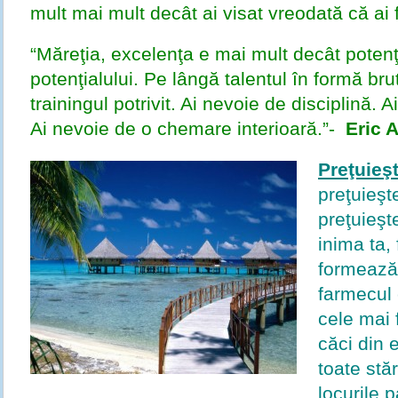
mult mai mult decât ai visat vreodată că ai 
“Măreţia, excelenţa e mai mult decât potenţ
potenţialului. Pe lângă talentul în formă bru
trainingul potrivit. Ai nevoie de disciplină. A
Ai nevoie de o chemare interioară.”-
Eric A
Preţuieşt
preţuieşte
preţuieşt
inima ta,
formează 
farmecul 
cele mai
căci din 
toate stă
locurile 