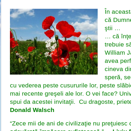
În această
că Dumne
ştii …
… că înţe
trebuie s
William J
avea perf
cineva di
speră, se
cu vederea peste cusururile lor, peste slăbic
mai recente greşeli ale lor. O vei face? Univ
spui da acestei invitaţii. Cu dragoste, priet
Donald Walsch
“Zece mii de ani de civilizaţie nu preţuiesc 