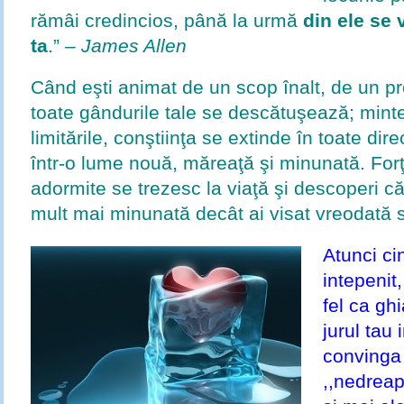
rămâi credincios, până la urmă
din ele se
ta
.” –
James Allen
Când eşti animat de un scop înalt, de un pr
toate gândurile tale se descătuşează; mint
limitările, conştiinţa se extinde în toate direc
într-o lume nouă, măreaţă şi minunată. Forţe,
adormite se trezesc la viaţă şi descoperi c
mult mai minunată decât ai visat vreodată să
Atunci cin
intepenit
fel ca ghi
jurul tau 
convinga 
,,nedreapt