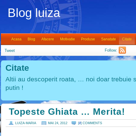
Blog luiza
Acasa
Blog
Afacere
Motivatie
Produse
Sanatate
Citate
Follow:
Tweet
Citate
Altii au descoperit roata, … noi doar trebuie s
putin !
Topeste Ghiata … Merita!
LUIZA-MARIA
MAI 24, 2012
[
0
] COMMENTS