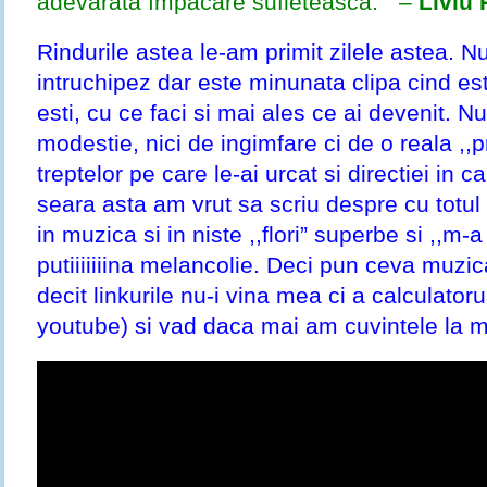
adevărată împăcare sufletească.” –
Liviu
Rindurile astea le-am primit zilele astea. Nu 
intruchipez dar este minunata clipa cind es
esti, cu ce faci si mai ales ce ai devenit. 
modestie, nici de ingimfare ci de o reala ,,p
treptelor pe care le-ai urcat si directiei in ca
seara asta am vrut sa scriu despre cu totul 
in muzica si in niste ,,flori” superbe si ,,m-a
putiiiiiiina melancolie. Deci pun ceva muzi
decit linkurile nu-i vina mea ci a calculatorul
youtube) si vad daca mai am cuvintele la