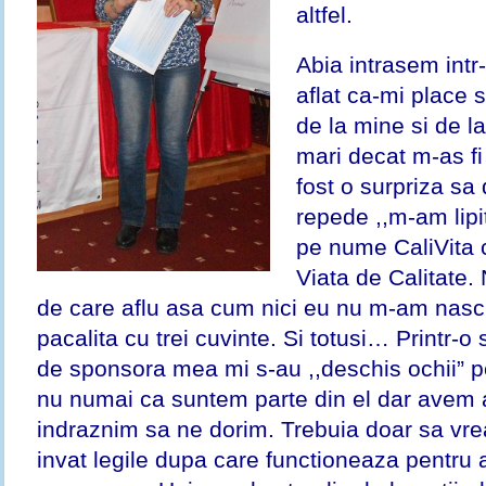
altfel.
Abia intrasem in
aflat ca-mi place s
de la mine si de l
mari decat m-as fi
fost o surpriza sa
repede ,,m-am lipi
pe nume CaliVita 
Viata de Calitate.
de care aflu asa cum nici eu nu m-am nascut
pacalita cu trei cuvinte. Si totusi… Printr-o
de sponsora mea mi s-au ,,deschis ochii” p
nu numai ca suntem parte din el dar avem a
indraznim sa ne dorim. Trebuia doar sa vre
invat legile dupa care functioneaza pentru a