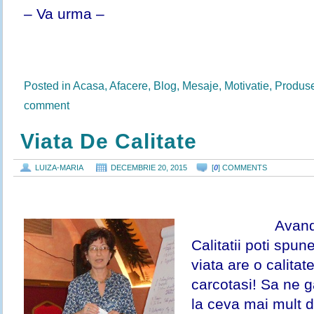
– Va urma –
Posted in
Acasa
,
Afacere
,
Blog
,
Mesaje
,
Motivatie
,
Produs
comment
Viata De Calitate
LUIZA-MARIA
DECEMBRIE 20, 2015
[
0
] COMMENTS
Avand
Calitatii poti spun
viata are o calitat
carcotasi! Sa ne g
la ceva mai mult 