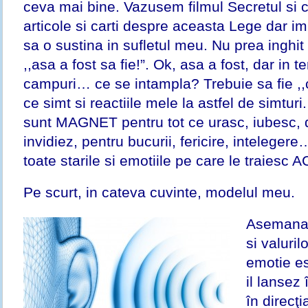
ceva mai bine. Vazusem filmul Secretul si 
articole si carti despre aceasta Lege dar im
sa o sustina in sufletul meu. Nu prea inghit
,,asa a fost sa fie!”. Ok, asa a fost, dar in te
campuri… ce se intampla? Trebuie sa fie ,,
ce simt si reactiile mele la astfel de simtur
sunt MAGNET pentru tot ce urasc, iubesc, d
invidiez, pentru bucurii, fericire, intelege
toate starile si emotiile pe care le traiesc
Pe scurt, in cateva cuvinte, modelul meu.
Asemanato
si valuril
emotie es
il lansez
în direcţi