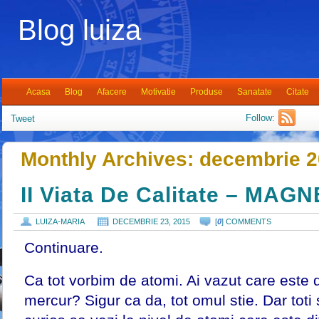
Blog luiza
Acasa
Blog
Afacere
Motivatie
Produse
Sanatate
Citate
Follow:
Tweet
Monthly Archives:
decembrie 
II Viata De Calitate – MAG
LUIZA-MARIA
DECEMBRIE 23, 2015
[
0
] COMMENTS
Continuare.
Ca tot vorbim de atomi. Ai vazut care este d
mercur? Sigur ca da, tot omul stie. Dar toti