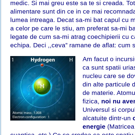
medic. Si mai greu este sa te si creada. To
alimentare sunt din ce in ce mai recomnada
lumea intreaga. Decat sa-mi bat capul cu 
a celor pe care le stiu, am preferat sa-mi 
legate de cum sa-mi atrag coechipierii cu 
echipa. Deci ,,ceva” ramane de aflat: cum s
Am facut o incurs
ca sunt spatii uria
nucleu care se dov
din alte particule
de materie. Atomul
fizica,
noi nu avem
Universul si corpu
alcatuite dintr-un
energie
(Matricea
cuantica, etc.) Ce se credea ca este spatiu