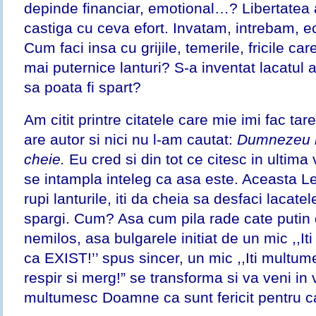
depinde financiar, emotional…? Libertatea
castiga cu ceva efort. Invatam, intrebam, e
Cum faci insa cu grijile, temerile, fricile car
mai puternice lanturi? S-a inventat lacatul a
sa poata fi spart?
Am citit printre citatele care mie imi fac tar
are autor si nici nu l-am cautat:
Dumnezeu n
cheie.
Eu cred si din tot ce citesc in ultima 
se intampla inteleg ca asa este. Aceasta L
rupi lanturile, iti da cheia sa desfaci lacate
spargi. Cum? Asa cum pila rade cate putin di
nemilos, asa bulgarele initiat de un mic ,
ca EXIST!’’ spus sincer, un mic ,,Iti mult
respir si merg!” se transforma si va veni in vi
multumesc Doamne ca sunt fericit pentru c