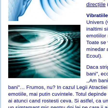
direcţiile
(
Vibratiil
Univers (
inaltimi s
emotiilor
Toate se 
minedar a
Ecoul).
Daca stri
bani”, ec
,,Am bani
bani”… Frumos, nu? In cazul Legii Atractiei
emotiile, mai putin cuvintele. Totul depinde
ai atunci cand rostesti ceva. Si astfel, ca 
un simtamant mic pentru doi lei pe care ii ai 