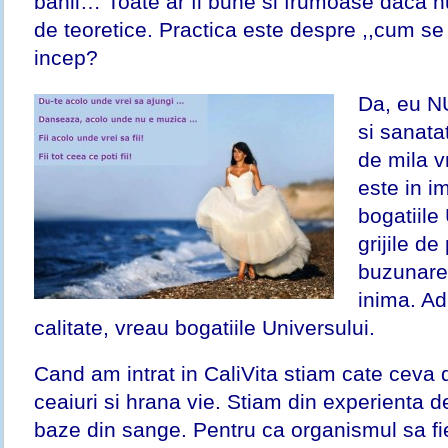
banii… Toate ar fi bune si frumoase daca nu
de teoretice. Practica este despre ,,cum se
incep?
Da, eu NU
si sanata
de mila v
este in i
bogatiile
grijile de
buzunare 
inima. Ad
calitate, vreau bogatiile Universului.
Cand am intrat in CaliVita stiam cate ceva
ceaiuri si hrana vie. Stiam din experienta de
baze din sange. Pentru ca organismul sa fie