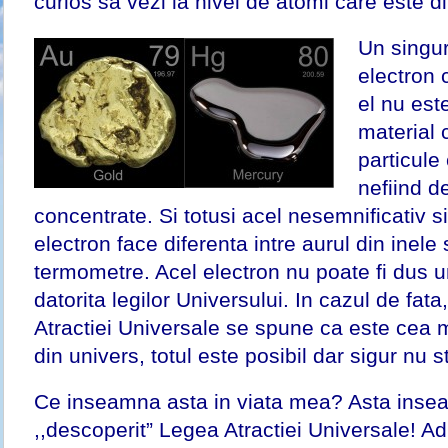
curios sa vezi la nivel de atomi care este d
Un singur
electron 
el nu est
material c
particule
nefiind d
concentrate. Si totusi acel nesemnificativ si
electron face diferenta intre aurul din inele
termometre. Acel electron nu poate fi dus 
datorita legilor Universului. In cazul de fat
Atractiei Universale se spune ca este cea m
din univers, totul este posibil dar sigur
Ce inseamna asta in viata mea? Asta ins
,,descoperit” Legea Atractiei Universale! A