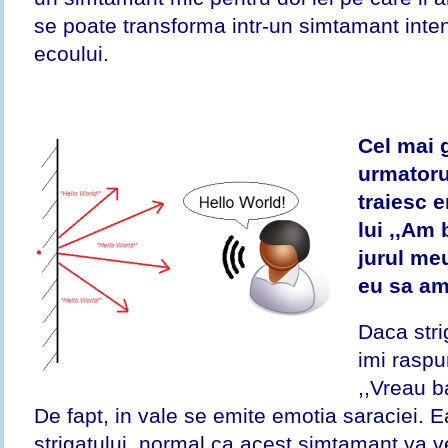
se poate transforma intr-un simtamant in
ecoului.
Cel mai 
urmatoru
traiesc e
lui ,,Am 
jurul me
eu sa am
Daca stri
imi raspu
,,Vreau b
De fapt, in vale se emite emotia saraciei. E
strigatului, normal ca acest simtamant va ve