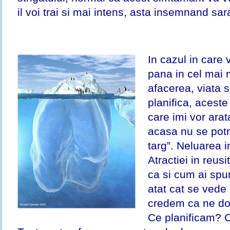
il voi trai si mai intens, asta insemnand sar
In cazul in care 
pana in cel mai
afacerea, viata s
planifica, acest
care imi vor ara
acasa nu se potr
targ”. Neluarea i
Atractiei in reusi
ca si cum ai spu
atat cat se vede
credem ca ne do
Ce planificam? C