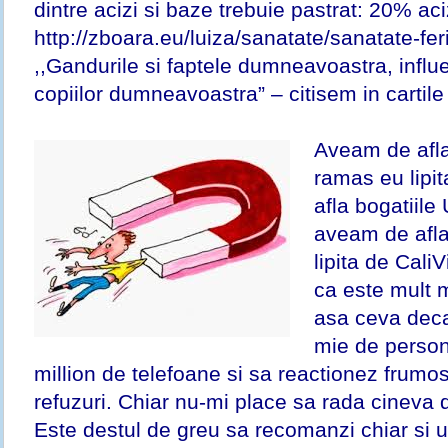
dintre acizi si baze trebuie pastrat: 20% ac
http://zboara.eu/luiza/sanatate/sanatate-feri
,,Gandurile si faptele dumneavoastra, influe
copiilor dumneavoastra” – citisem in cartile
Aveam de afl
ramas eu lipit
afla bogatiile 
aveam de afl
lipita de Cali
ca este mult 
asa ceva deca
mie de person
million de telefoane si sa reactionez frumo
refuzuri. Chiar nu-mi place sa rada cineva 
Este destul de greu sa recomanzi chiar si u