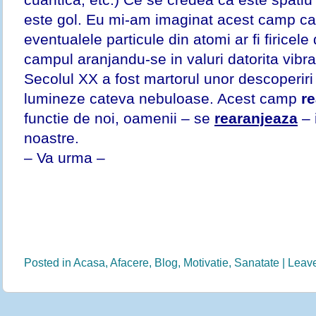
este gol. Eu mi-am imaginat acest camp ca 
eventualele particule din atomi ar fi firicele 
campul aranjandu-se in valuri datorita vibrat
Secolul XX a fost martorul unor descoperiri s
lumineze cateva nebuloase. Acest camp
r
functie de noi, oamenii – se
rearanjeaza
– 
noastre.
– Va urma –
Posted in
Acasa
,
Afacere
,
Blog
,
Motivatie
,
Sanatate
|
Leav