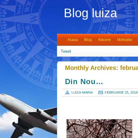
Blog luiza
Acasa
Blog
Afacere
Motivatie
Tweet
Monthly Archives:
febru
Din Nou…
LUIZA-MARIA
FEBRUARIE 25, 2018