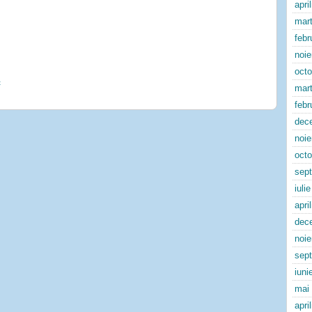
apri
mart
febr
noi
oct
t
mart
febr
dec
noi
oct
sep
iuli
apri
dec
noi
sep
iuni
mai
apri