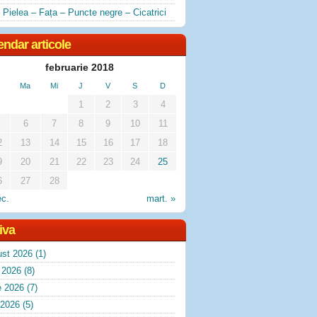
 Pielea – Fața – Puncte negre – Cicatrici
endar articole
februarie 2018
Ma
Mi
J
V
S
D
1
2
3
4
6
7
8
9
10
11
2
13
14
15
16
17
18
9
20
21
22
23
24
25
6
27
28
ec.
mart. »
iva
ust 2026
(1)
e 2026
(8)
e 2026
(7)
 2026
(5)