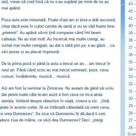
ian), vreau să cred însă că nu s-au supărat pe mine de nu au
43 –
mai apărut.
42 –
41 –
Poza asta este minunată. Poate d’aia am și ținut-o atât ascunsă,
40 –
chiar dacă este în culori cernite de iarnă și nu se văd foarte bine
„prietenii”. Au apărut să-mi țină companie când îmi beam
39 –
cafeaua. Nu au stat mult. Au încercat mai multe crengi, au
38 –
vizitat mai multe crenguțe, au dat o raită prin jur, s-au găsit… ca
37 –
să-i pozez și au plecat împreună.
36 –
35 –
De la prima poză și până la asta a trecut un an… am trecut în
34 –
noul an. Până când scriu au mai trecut seminarii, poze, ceva
cursuri, învățăminte, muzică… muzică.
33 –
32 –
Azi am fost la seminar la Zimnicea. Nu aveam de gând să scriu
31 –
dar peste toate câte le-am auzit a fost ceva ce mi-a atras
30 –
atenția. Vorbind despre obiective în viață, cineva a zis: „întâi
29 –
eptate în aceste vorbe. Ni se întâmplă câteodată să vrem ceva,
28 –
ce vrea Dumnezeu”. Se zice că Dumnezeu îți dă dacă îi ceri.
 aduce ziua de mâine, ce să-ți dea Dumnezeu? Deci: „ștergi
27 –
26 –
Scen