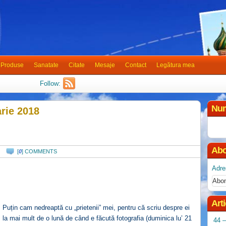
Produse
Sanatate
Citate
Mesaje
Contact
Legătura mea
Follow:
Num
arie 2018
Abo
[
0
] COMMENTS
Adre
Art
Puțin cam nedreaptă cu „prietenii” mei, pentru că scriu despre ei
la mai mult de o lună de când e făcută fotografia (duminica lu’ 21
44 –