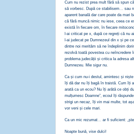
Cum nu rezist prea mult fără să spun cât
să vorbesc. După ce stabilisem… sau nu
aparent banală dar care poate da mari b
că fără muncă nimic nu iese, ceea ce es
există în fiecare om, în fiecare mitocond
l-ai criticat pe x, după ce regreți că nu 
l-ai judecat pe Dumnezeul din x și pe cel 
dintre noi merităm să ne îndeplinim dorin
rezolvă toată povestea cu neîncredere în
problema judecății și critica la adresa al
Dumnezeu. Mie sigur nu.
Ca și cum nu-i destul, amintesc și nișt
îți dă dar nu îți bagă în traistă. Cum îț
arată ca un ecou? Nu îți arătă ce obți dup
mulțumesc Doamne”, ecoul îți răspunde
strigi un necaz, îți vin mai multe, tot a
vor veni și cele mari.
Ca un mic rezumat… ar fi suficient: „ște
Noapte bună, vise dulci!