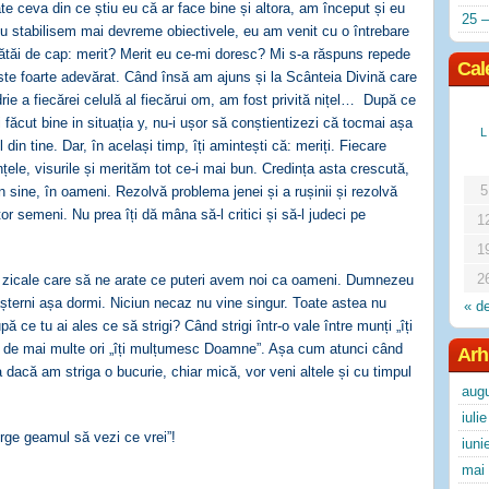
e ceva din ce știu eu că ar face bine și altora, am început și eu
25 –
 stabilisem mai devreme obiectivele, eu am venit cu o întrebare
ătăi de cap: merit? Merit eu ce-mi doresc? Mi s-a răspuns repede
Cal
te foarte adevărat. Când însă am ajuns și la Scânteia Divină care
rie a fiecărei celulă al fiecărui om, am fost privită nițel… După ce
ai făcut bine in situația y, nu-i ușor să conștientizezi că tocmai așa
L
din tine. Dar, în același timp, îți amintești că: meriți. Fiecare
țele, visurile și merităm tot ce-i mai bun. Credința asta crescută,
5
 sine, în oameni. Rezolvă problema jenei și a rușinii și rezolvă
tor semeni. Nu prea îți dă mâna să-l critici și să-l judeci pe
1
1
2
e zicale care să ne arate ce puteri avem noi ca oameni. Dumnezeu
i așterni așa dormi. Niciun necaz nu vine singur. Toate astea nu
« d
ă ce tu ai ales ce să strigi? Când strigi într-o vale între munți „îți
 de mai multe ori „îți mulțumesc Doamne”. Așa cum atunci când
Arh
șa dacă am striga o bucurie, chiar mică, vor veni altele și cu timpul
aug
iuli
rge geamul să vezi ce vrei”!
iuni
mai