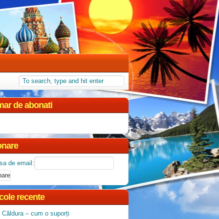
ar de abonati
nare
sa de email:
icole recente
 Căldura – cum o suporți