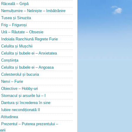
 Răceală – Gripă
 Nemulțumire – Neliniște – Imbătrânire
 Tusea și Sinuzita
 Frig – Friguroși
 Ură – Răutate – Obsesie
 Indoiala Ranchiună Regrete Furie
 Celulita și Mușchii
 Celulita și bubele ei – Anxietatea
 Conștiința
 Celulita și bubele ei – Angoasa
 Colesterolul și bucuria
 Nervi – Furie
 Obiective – Hobby-uri
 Stomacul și arsurile lui – I
 Dantura și încrederea în sine
 Iubire necondiționată II
 Atitudinea
 Prezentul – Puterea prezentului –
arii