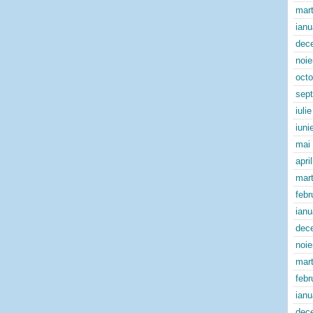
mart
ianu
dec
noi
oct
sep
iuli
iuni
mai
apri
mart
febr
ianu
dec
noi
mart
febr
ianu
dec