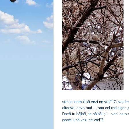
ștergi geamul să vezi ce vrei”! Ceva dr
altceva, ceva mai…, sau cel mai ușor „
Dacă tu bâjbâi, te bâlbâi și… vezi ce-o
geamul să vezi ce vrei”?