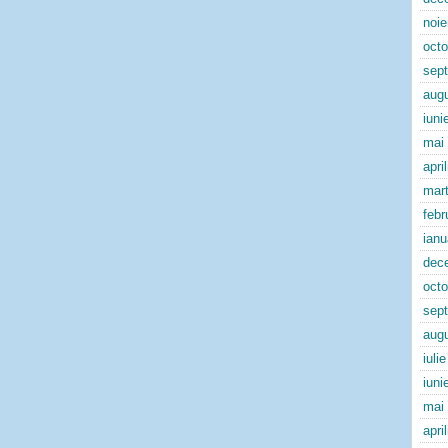
noi
oct
sep
aug
iuni
mai
apri
mart
febr
ianu
dec
oct
sep
aug
iuli
iuni
mai
apri