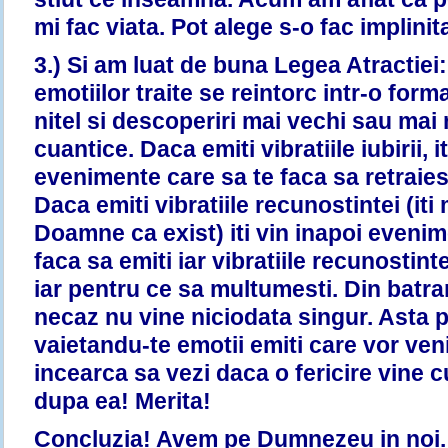
mi fac viata. Pot alege s-o fac implinita 
3.) Si am luat de buna Legea Atractiei: 
emotiilor traite se reintorc intr-o form
nitel si descoperiri mai vechi sau mai no
cuantice. Daca emiti vibratiile iubirii, i
evenimente care sa te faca sa retraiesti 
Daca emiti vibratiile recunostintei (it
Doamne ca exist) iti vin inapoi evenim
faca sa emiti iar vibratiile recunostint
iar pentru ce sa multumesti. Din batr
necaz nu vine niciodata singur. Asta 
vaietandu-te emotii emiti care vor veni
incearca sa vezi daca o fericire vine c
dupa ea! Merita!
Concluzia! Avem pe Dumnezeu in noi