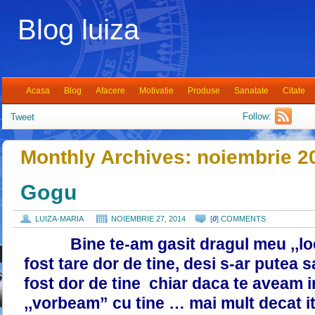
Blog luiza
Acasa
Blog
Afacere
Motivatie
Produse
Sanatate
Citate
Follow:
Tweet
Monthly Archives:
noiembrie 2
Gogu
LUIZA-MARIA
NOIEMBRIE 27, 2014
[
0
] COMMENTS
Bine te-am gasit dragul meu ,,loc”
fost tare dor de tine, desi s-ar putea 
fost dor de tine chiar daca te aveam i
,,vorbeam” cu tine … mai mult decat iti