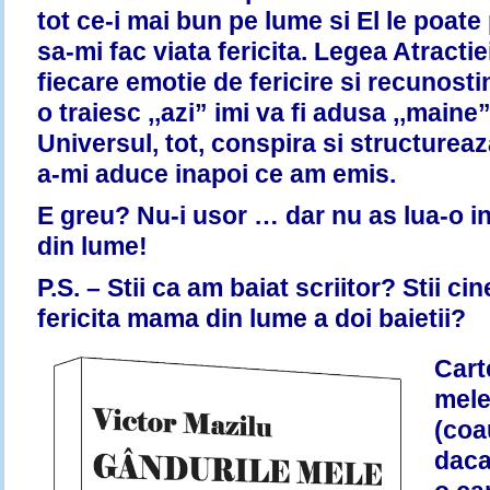
tot ce-i mai bun pe lume si El le poate
sa-mi fac viata fericita. Legea Atracti
fiecare emotie de fericire si recunosti
o traiesc ,,azi” imi va fi adusa ,,maine
Universul, tot, conspira si structurea
a-mi aduce inapoi ce am emis.
E greu? Nu-i usor … dar nu as lua-o i
din lume!
P.S. – Stii ca am baiat scriitor? Stii ci
fericita mama din lume a doi baietii?
Cart
mele
(coau
daca