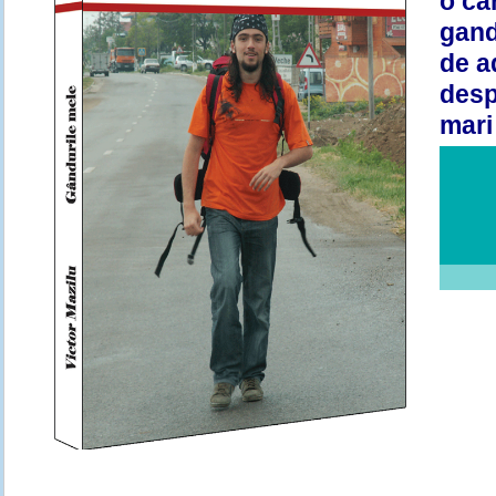
o ca
gand
de a
desp
mari