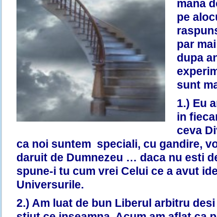
mana de
pe aloc
raspuns
par mai
dupa an
experim
sunt ma
1.) Eu 
in fieca
ceva Di
ca noi suntem speciali, cu gandire, vo
daruit de Dumnezeu … daca nu esti d
spune-i tu cum vrei Celui ce a avut id
Universurile.
2.) Am luat de bun Liberul arbitru desi
stiut ce inseamna. Acum am aflat ca p