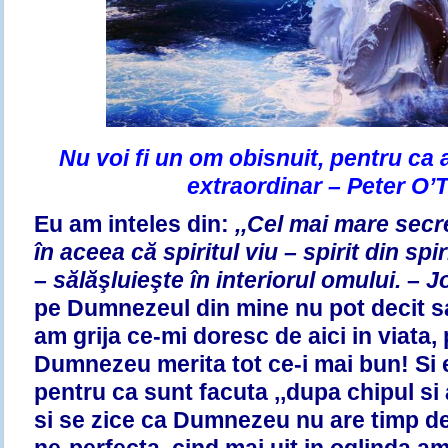
Nu voi fi un om obisnuit, pentru ca 
extraordinar – Peter O’
Eu am inteles din:
,,Cel mai mare secre
în aceea că spiritul viu – spirit din sp
– sălăşluieşte în interiorul omului.
–
J
pe Dumnezeul din mine nu pot decit sa
am grija ce-mi doresc de aici in viata,
Dumnezeu merita tot ce-i mai bun! Si 
pentru ca sunt facuta ,,dupa chipul s
si se zice ca Dumnezeu nu are timp de