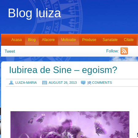
Blog luiza
Acasa
Blog
Afacere
Motivatie
Produse
Sanatate
Citate
Follow:
Tweet
Iubirea de Sine – egoism?
LUIZA-MARIA
AUGUST 26, 2013
[
0
] COMMENTS