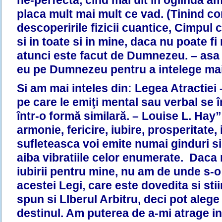
ne-perfecta, cind mai uit in oglinda a
placa mult mai mult ce vad. (Tinind co
descoperirile fizicii cuantice, Cimpul c
si in toate si in mine, daca nu poate 
atunci este facut de Dumnezeu. – asa 
eu pe Dumnezeu pentru a intelege mai
Si am mai inteles din: Legea Atractiei –
pe care le emiţi mental sau verbal se î
într-o formă similară. – Louise L. Hay
armonie, fericire, iubire, prosperitate, 
sufleteasca voi emite numai ginduri si
aiba vibratiile celor enumerate. Daca
iubirii pentru mine, nu am de unde s-o
acestei Legi, care este dovedita si stiin
spun si LIberul Arbitru, deci pot aleg
destinul. Am puterea de a-mi atrage in