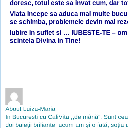
doresc, totul este sa invat cum, dar to
Viata incepe sa aduca mai multe bucuri
se schimba, problemele devin mai rez
Iubire in suflet si … IUBESTE-TE – o
scinteia Divina in TIne!
About Luiza-Maria
In Bucuresti cu CaliVita ,,de mână". Sunt ce
doi baieții briliante, acum am și o fată, soția u