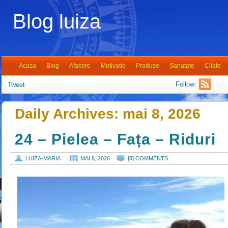
Blog luiza
Acasa
Blog
Afacere
Motivatie
Produse
Sanatate
Citate
Follow:
Tweet
Daily Archives:
mai 8, 2026
24 – Pielea – Fața – Riduri
LUIZA-MARIA
MAI 8, 2026
[
0
] COMMENTS