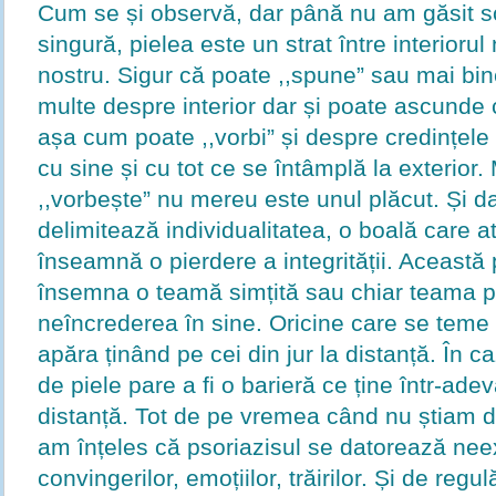
Cum se și observă, dar până nu am găsit sc
singură, pielea este un strat între interiorul 
nostru. Sigur că poate ,,spune” sau mai bine
multe despre interior dar și poate ascunde c
așa cum poate ,,vorbi” și despre credințele re
cu sine și cu tot ce se întâmplă la exterior.
,,vorbește” nu mereu este unul plăcut. Și d
delimitează individualitatea, o boală care a
înseamnă o pierdere a integrității. Această
însemna o teamă simțită sau chiar teama p
neîncrederea în sine. Oricine care se teme 
apăra ținând pe cei din jur la distanță. În c
de piele pare a fi o barieră ce ține într-ade
distanță. Tot de pe vremea când nu știam d
am înțeles că psoriazisul se datorează neex
convingerilor, emoțiilor, trăirilor. Și de regu