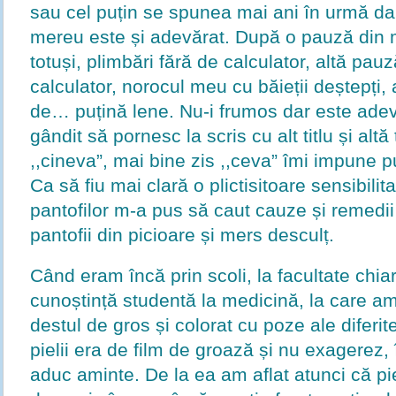
sau cel puțin se spunea mai ani în urmă da
mereu este și adevărat. După o pauză din 
totuși, plimbări fără de calculator, altă pau
calculator, norocul meu cu băieții deștepți
de… puțină lene. Nu-i frumos dar este ade
gândit să pornesc la scris cu alt titlu și alt
,,cineva”, mai bine zis ,,ceva” îmi impune p
Ca să fiu mai clară o plictisitoare sensibilita
pantofilor m-a pus să caut cauze și remedii
pantofii din picioare și mers desculț.
Când eram încă prin scoli, la facultate chia
cunoștință studentă la medicină, la care a
destul de gros și colorat cu poze ale diferi
pielii era de film de groază și nu exagerez,
aduc aminte. De la ea am aflat atunci că pi