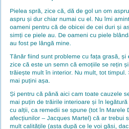
Pielea spră, zice că, dă de gol un om aspru 
aspru și dur chiar numai cu el. Nu îmi am
oameni pentru că de obicei de cei duri și asp
simți ce piele au. De oameni cu piele blând
au fost pe lângă mine.
Tânăr fiind sunt probleme cu fața grasă, și
zice că este un semn că emoțiile se rețin ș
trăiește mult în interior. Nu mult, tot timpul.
mai puțini așa.
Și pentru că până aici cam toate cauzele s
mai puțin de trăirile interioare și în legătură 
cu alții, ca remedii se spune (tot în Marele D
afecțiunilor – Jacques Martel) că ar trebui
mult calitățile (asta după ce le voi găsi, da