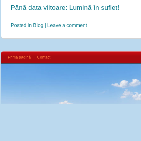
Până data viitoare: Lumină în suflet!
Posted in
Blog
|
Leave a comment
Prima pagină
Contact