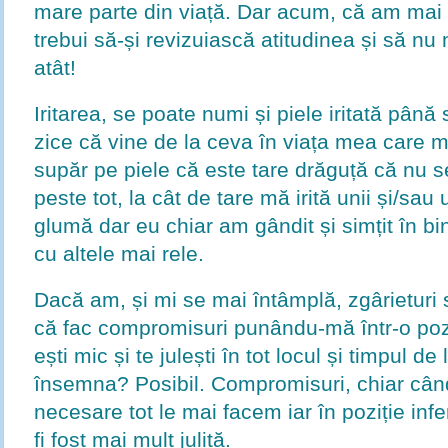
mare parte din viață. Dar acum, că am mai
trebui să-și revizuiască atitudinea și să nu
atât!
Iritarea, se poate numi și piele iritată până
zice că vine de la ceva în viața mea care m
supăr pe piele că este tare drăguță că nu se
peste tot, la cât de tare mă irită unii și/sa
glumă dar eu chiar am gândit și simțit în 
cu altele mai rele.
Dacă am, și mi se mai întâmplă, zgârieturi sa
că fac compromisuri punându-mă într-o pozi
ești mic și te julești în tot locul și timpul de
însemna? Posibil. Compromisuri, chiar când
necesare tot le mai facem iar în poziție inf
fi fost mai mult julită.