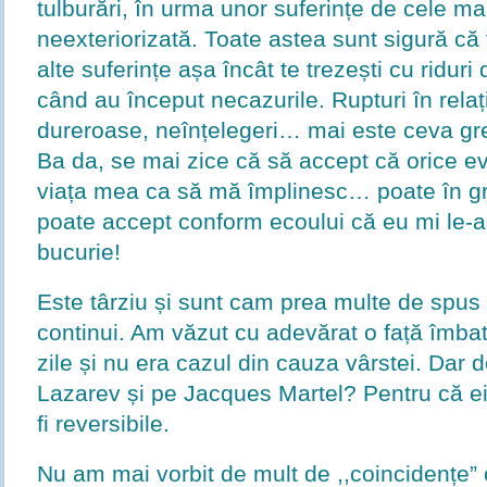
tulburări, în urma unor suferințe de cele ma
neexteriorizată. Toate astea sunt sigură că 
alte suferințe așa încât te trezești cu riduri 
când au început necazurile. Rupturi în relați
dureroase, neînțelegeri… mai este ceva gr
Ba da, se mai zice că să accept că orice e
viața mea ca să mă împlinesc… poate în gr
poate accept conform ecoului că eu mi le-
bucurie!
Este târziu și sunt cam prea multe de spus 
continui. Am văzut cu adevărat o față îmbat
zile și nu era cazul din cauza vârstei. Dar 
Lazarev și pe Jacques Martel? Pentru că ei 
fi reversibile.
Nu am mai vorbit de mult de ,,coincidențe”