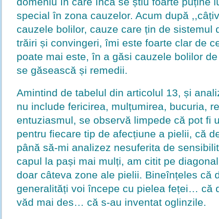
domeniu în care încă se știu foarte puține l
special în zona cauzelor. Acum după ,,câțiv
cauzele bolilor, cauze care țin de sistemul 
trăiri și convingeri, îmi este foarte clar de 
poate mai este, în a găsi cauzele bolilor de
se găsească și remedii.
Amintind de tabelul din articolul 13, și ana
nu include fericirea, mulțumirea, bucuria, r
entuziasmul, se observă limpede că pot fi 
pentru fiecare tip de afecțiune a pielii, că
până să-mi analizez nesuferita de sensibili
capul la pași mai mulți, am citit pe diagonal
doar câteva zone ale pielii. Bineînțeles că
generalități voi începe cu pielea feței… că 
văd mai des… că s-au inventat oglinzile.