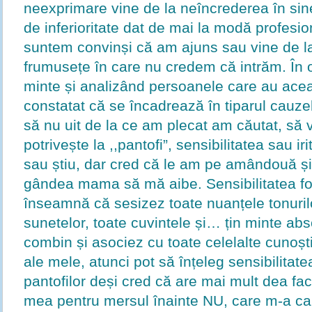
neexprimare vine de la neîncrederea în sin
de inferioritate dat de mai la modă profesio
suntem convinși că am ajuns sau vine de l
frumusețe în care nu credem că intrăm. În o
minte și analizând persoanele care au ace
constatat că se încadrează în tiparul cauzel
să nu uit de la ce am plecat am căutat, să 
potrivește la ,,pantofi”, sensibilitatea sau i
sau știu, dar cred că le am pe amândouă ș
gândea mama să mă aibe. Sensibilitatea f
înseamnă că sesizez toate nuanțele tonuril
sunetelor, toate cuvintele și… țin minte absol
combin și asociez cu toate celelalte cunoști
ale mele, atunci pot să înțeleg sensibilitate
pantofilor deși cred că are mai mult dea fa
mea pentru mersul înainte NU, care m-a ca