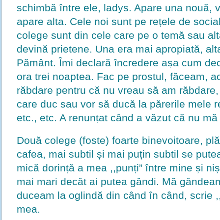
schimbă între ele, ladys. Apare una nouă, 
apare alta. Cele noi sunt pe rețele de social
colege sunt din cele care pe o temă sau al
devină prietene. Una era mai apropiată, alta
Pământ. Îmi declară încredere așa cum de
ora trei noaptea. Fac pe prostul, făceam, 
răbdare pentru că nu vreau să am răbdare, și
care duc sau vor să ducă la părerile mele ref
etc., etc. A renunțat când a văzut că nu mă
Două colege (foste) foarte binevoitoare, pl
cafea, mai subtil și mai puțin subtil se put
mică dorință a mea ,,punți” între mine și ni
mai mari decât ai putea gândi. Mă gândeam
duceam la oglindă din când în când, scrie ,
mea.