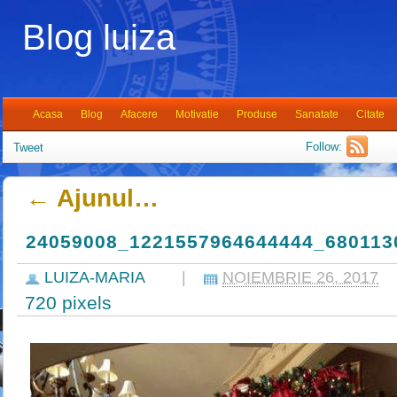
Blog luiza
Acasa
Blog
Afacere
Motivatie
Produse
Sanatate
Citate
Follow:
Tweet
←
Ajunul…
24059008_1221557964644444_680113
LUIZA-MARIA
|
NOIEMBRIE 26, 2017
720
pixels