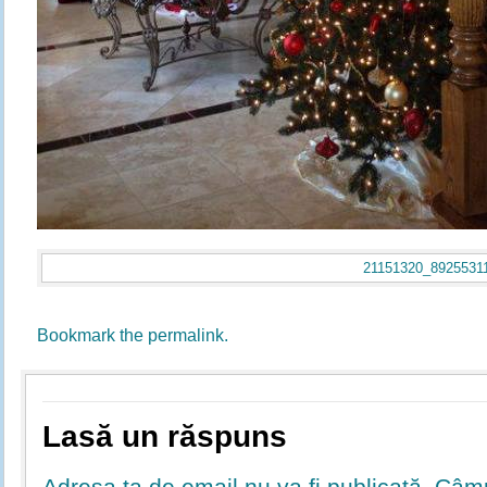
21151320_8925531
Bookmark the
permalink
.
Lasă un răspuns
Adresa ta de email nu va fi publicată.
Câmpu