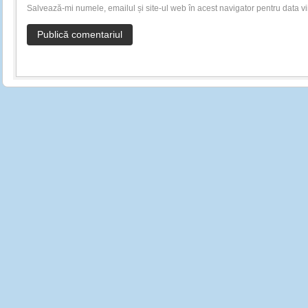
Salvează-mi numele, emailul și site-ul web în acest navigator pentru data v