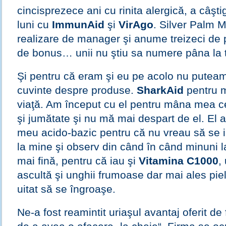
cincisprezece ani cu rinita alergică, a câştig
luni cu
ImmunAid
şi
VirAgo
. Silver Palm 
realizare de manager şi anume treizeci de 
de bonus… unii nu ştiu sa numere pâna la 
Şi pentru că eram şi eu pe acolo nu putea
cuvinte despre produse.
SharkAid
pentru m
viaţă. Am început cu el pentru mâna mea c
şi jumătate şi nu mă mai despart de el. El ar
meu acido-bazic pentru că nu vreau să se i
la mine şi observ din când în când minuni l
mai fină, pentru că iau şi
Vitamina C1000
,
ascultă şi unghii frumoase dar mai ales piel
uitat să se îngroaşe.
Ne-a fost reamintit uriaşul avantaj oferit de 