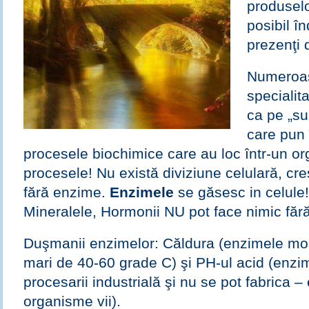
produselo
posibil î
prezenţi 
Numeroas
specialit
ca pe „s
care pun
procesele biochimice care au loc într-un or
procesele! Nu există diviziune celulară, cr
fără enzime.
Enzimele
se găsesc in celule!
Mineralele, Hormonii NU pot face nimic făr
Duşmanii enzimelor: Căldura (enzimele mor
mari de 40-60 grade C) şi PH-ul acid (enzi
procesarii industrială şi nu se pot fabrica – 
organisme vii).