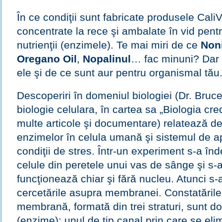
În ce condiţii sunt fabricate produsele Cali
concentrate la rece
şi ambalate în vid pentr
nutrienţii (enzimele). Te mai miri de ce
Non
Oregano Oil
,
Nopalinul
… fac minuni? Dar 
ele şi de ce sunt aur pentru organismal tău
Descoperiri în domeniul biologiei (Dr. Bruce
biologie celulara, în cartea sa „Biologia cred
multe articole şi documentare) relatează d
enzimelor în celula umană şi sistemul de ap
condiţii de stres. Într-un experiment s-a în
celule din peretele unui vas de sânge şi s-
funcţionează chiar şi fără nucleu. Atunci s-
cercetările asupra membranei. Constatările
membrană, formată din trei straturi, sunt do
(enzime): unul de tip canal prin care se elim