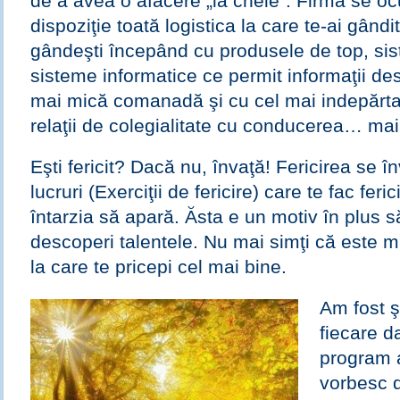
de a avea o afacere „la cheie“. Firma se oc
dispoziţie toată logistica la care te-ai gândit
gândeşti începând cu produsele de top, si
sisteme informatice ce permit informaţii des
mai mică comanadă şi cu cel mai indepărtat
relaţii de colegialitate cu conducerea… ma
Eşti fericit? Dacă nu, învaţă! Fericirea se în
lucruri (Exerciţii de fericire) care te fac feric
întarzia să apară. Ăsta e un motiv în plus să
descoperi talentele. Nu mai simţi că este m
la care te pricepi cel mai bine.
Am fost ş
fiecare d
program a
vorbesc 