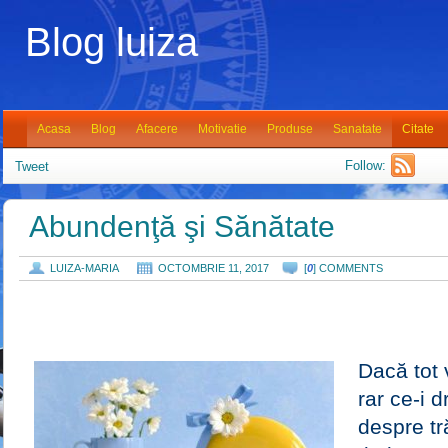
Blog luiza
Acasa
Blog
Afacere
Motivatie
Produse
Sanatate
Citate
Follow:
Tweet
Abundenţă şi Sănătate
LUIZA-MARIA
OCTOMBRIE 11, 2017
[
0
] COMMENTS
Dacă tot 
rar ce-i d
despre tr