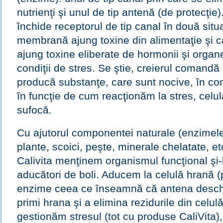
nutrienţi şi unul de tip antenă (de protecţie
închide receptorul de tip canal în două situa
membrană ajung toxine din alimentaţie şi
ajung toxine eliberate de hormonii şi organ
condiţii de stres. Se ştie, creierul comandă
producă substanţe, care sunt nocive, în cond
în funcţie de cum reacţionăm la stres, celu
sufocă.
Cu ajutorul componentei naturale (enzimele
plante, scoici, peşte, minerale chelatate, et
Calivita menţinem organismul funcţional şi-
aducători de boli. Aducem la celulă hrană (
enzime ceea ce înseamnă că antena deschi
primi hrana şi a elimina rezidurile din celul
gestionăm stresul (tot cu produse CaliVita)