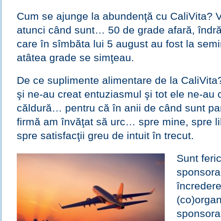
Cum se ajunge la abundenţă cu CaliVita? V
atunci când sunt… 50 de grade afară, îndr
care în sîmbăta lui 5 august au fost la semi
atâtea grade se simţeau.
De ce suplimente alimentare de la CaliVita
şi ne-au creat entuziasmul şi tot ele ne-au c
căldură… pentru că în anii de când sunt pa
firmă am învăţat să urc… spre mine, spre libe
spre satisfacţii greu de intuit în trecut.
Sunt feri
sponsora
încreder
(co)organ
sponsora 