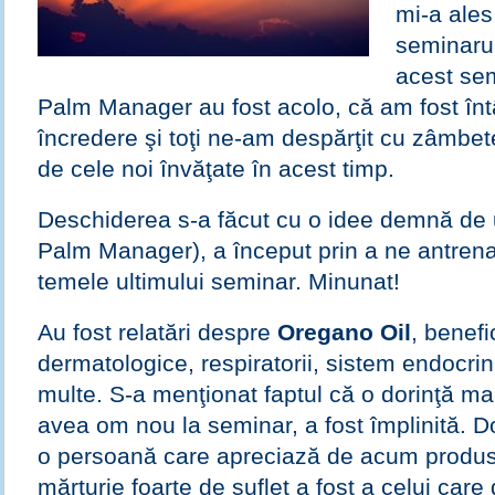
mi-a ales 
seminarul
acest sem
Palm Manager au fost acolo, că am fost în
încredere şi toţi ne-am despărţit cu zâmbe
de cele noi învăţate în acest timp.
Deschiderea s-a făcut cu o idee demnă de u
Palm Manager), a început prin a ne antren
temele ultimului seminar. Minunat!
Au fost relatări despre
Oregano Oil
, benefi
dermatologice, respiratorii, sistem endocrin 
multe. S-a menţionat faptul că o dorinţă m
avea om nou la seminar, a fost împlinită. Do
o persoană care apreciază de acum produs
mărturie foarte de suflet a fost a celui care