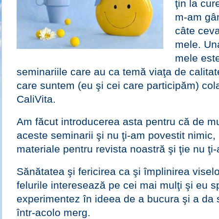
ţin la cur
m-am gân
câte ceva
mele. Una
mele este
seminariile care au ca temă viaţa de calitate
care suntem (eu şi cei care participăm) cola
CaliVita.
Am făcut introducerea asta pentru că de mul
aceste seminarii şi nu ţi-am povestit nimic,
materiale pentru revista noastră şi ţie nu ţ
Sănătatea şi fericirea ca şi împlinirea viselor
felurile interesează pe cei mai mulţi şi eu 
experimentez în ideea de a bucura şi a da 
într-acolo merg.