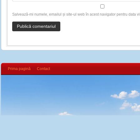
Salvează-mi numele, emailul și site-ul web în acest navigator pentru data v
Prima pagină
Contact