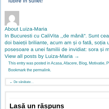
Iubire în suflet!
About Luiza-Maria
In Bucuresti cu CaliVita ,,de mână". Sunt ce
doi baieții briliante, acum am și o fată, soția u
posesoare a unei familii de invidiat: sora și 
View all posts by Luiza-Maria
→
This entry was posted in
Acasa
,
Afacere
,
Blog
,
Motivatie
,
P
Bookmark the
permalink
.
←
De sănătate…
Lasă un răspuns