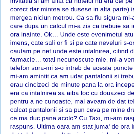
invitatia si am aflat ca hotelul nu era cel pe
corect dar mintea se dusese in alta parte) i
mergea niciun metrou. Ca sa fiu sigura mi-a
care dupa un calcul mi-a zis ca trebuie sa i
ora inainte. Ok… Unde este evenimetul atu
imens, cate sali or fi si pe cate neveluri s-o
cautam pe net unde este intalnirea, citind 
farmacie… total necunoscute mie, mi-a ven
telefon sora-mi s-o intreb de aceste puncte 
mi-am amintit ca am udat pantalonii si trebu
erau cincizeci de minute pana la ora incep
era ca intalnirea sa aiba loc cu douazeci d
pentru a ne cunoaste, mai aveam de dat te
calcat pantalonii si sa pun ceva pe mine dr
ce ma duc pana acolo? Cu Taxi, mi-am rasp
raspuns. Ultima oara am stat juma’ de ora i