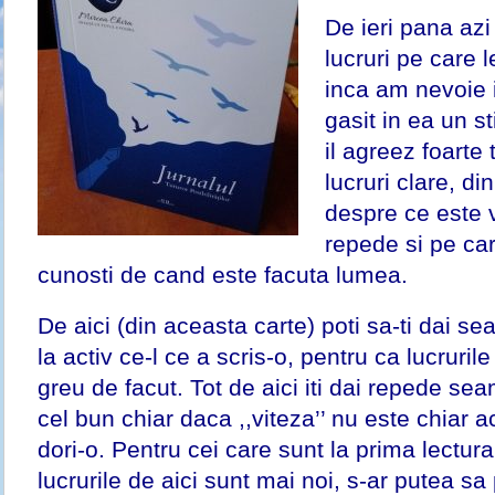
De ieri pana azi a
lucruri pe care 
inca am nevoie i
gasit in ea un st
il agreez foarte 
lucruri clare, di
despre ce este 
repede si pe car
cunosti de cand este facuta lumea.
De aici (din aceasta carte) poti sa-ti dai sea
la activ ce-l ce a scris-o, pentru ca lucruril
greu de facut. Tot de aici iti dai repede se
cel bun chiar daca ,,viteza’’ nu este chiar a
dori-o. Pentru cei care sunt la prima lectur
lucrurile de aici sunt mai noi, s-ar putea sa