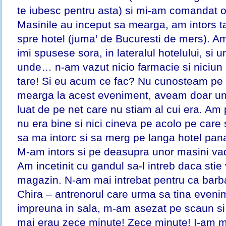
te iubesc pentru asta) si mi-am comandat o
Masinile au inceput sa mearga, am intors ta
spre hotel (juma’ de Bucuresti de mers). A
imi spusese sora, in lateralul hotelului, si u
unde… n-am vazut nicio farmacie si niciun
tare! Si eu acum ce fac? Nu cunosteam pe
mearga la acest eveniment, aveam doar un
luat de pe net care nu stiam al cui era. Am 
nu era bine si nici cineva pe acolo pe care 
sa ma intorc si sa merg pe langa hotel pan
M-am intors si pe deasupra unor masini va
Am incetinit cu gandul sa-l intreb daca sti
magazin. N-am mai intrebat pentru ca barba
Chira – antrenorul care urma sa tina even
impreuna in sala, m-am asezat pe scaun si 
mai erau zece minute! Zece minute! I-am mu