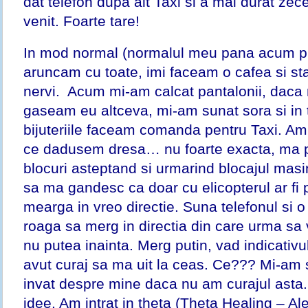
dat telefon dupa alt Taxi si a mai durat ze
venit. Foarte tare!
In mod normal (normalul meu pana acum pu
aruncam cu toate, imi faceam o cafea si s
nervi. Acum mi-am calcat pantalonii, daca
gaseam eu altceva, mi-am sunat sora si i
bijuteriile faceam comanda pentru Taxi. Am 
ce dadusem dresa… nu foarte exacta, ma 
blocuri asteptand si urmarind blocajul masin
sa ma gandesc ca doar cu elicopterul ar fi 
mearga in vreo directie. Suna telefonul si 
roaga sa merg in directia din care urma sa 
nu putea inainta. Merg putin, vad indicativ
avut curaj sa ma uit la ceas. Ce??? Mi-am
invat despre mine daca nu am curajul asta..
idee. Am intrat in theta (Theta Healing – A