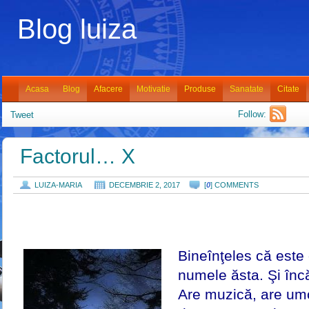
Blog luiza
Acasa
Blog
Afacere
Motivatie
Produse
Sanatate
Citate
Follow:
Tweet
Factorul… X
LUIZA-MARIA
DECEMBRIE 2, 2017
[
0
] COMMENTS
Bineînţeles că este
numele ăsta. Şi înc
Are muzică, are umor