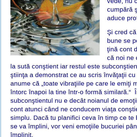
vede, nu c
cumpără ş
aduce prof
Şi cred că
bune se po
ţină cont 
că noi ne
la sută conştient iar restul este subconştient
ştiinţa a demonstrat ce au scris învăţaţii cu
anume că „toate vibraţiile pe care le emiţi 
întorc înapoi la tine într-o formă similară.
subconştientul nu e decât noianul de emoţi
cont atunci când ne conducem viaţa conştie
simplu. Dacă tu planifici ceva în timp ce te
se va împlini, vor veni emoţiile bucuriei pâ
împlinit.