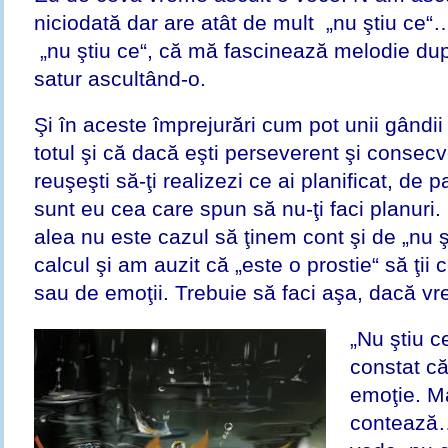
niciodată dar are atât de mult „nu ştiu ce“
„nu ştiu ce“, că mă fascinează melodie du
satur ascultând-o.
Şi în aceste împrejurări cum pot unii gândii c
totul şi că dacă eşti perseverent şi consecv
reuşeşti să-ţi realizezi ce ai planificat, de p
sunt eu cea care spun să nu-ţi faci planuri. 
alea nu este cazul să ţinem cont şi de „nu ş
calcul şi am auzit că „este o prostie“ să ţii
sau de emoţii. Trebuie să faci aşa, dacă v
„Nu ştiu c
constat că
emoţie. Ma
contează…