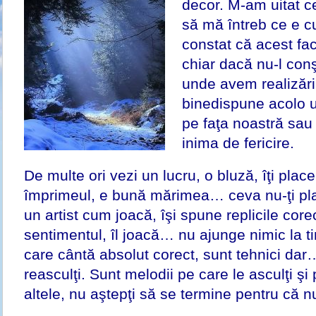
decor. M-am uitat c
să mă întreb ce e cu
constat că acest fac
chiar dacă nu-l con
unde avem realizări
binedispune acolo 
pe faţa noastră sau
inima de fericire.
De multe ori vezi un lucru, o bluză, îţi place
împrimeul, e bună mărimea… ceva nu-ţi plac
un artist cum joacă, îşi spune replicile cor
sentimentul, îl joacă… nu ajunge nimic la ti
care cântă absolut corect, sunt tehnici dar…
reasculţi. Sunt melodii pe care le asculţi şi
altele, nu aştepţi să se termine pentru că nu