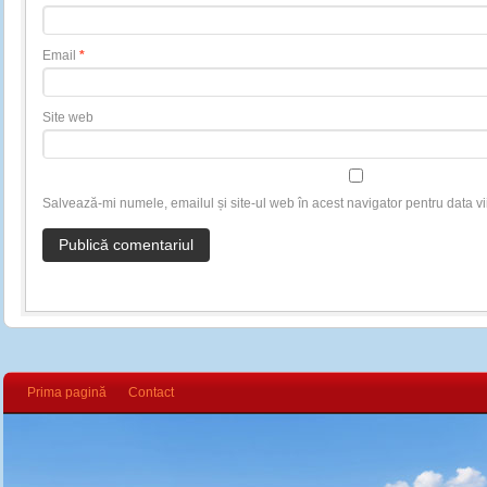
Email
*
Site web
Salvează-mi numele, emailul și site-ul web în acest navigator pentru data v
Prima pagină
Contact