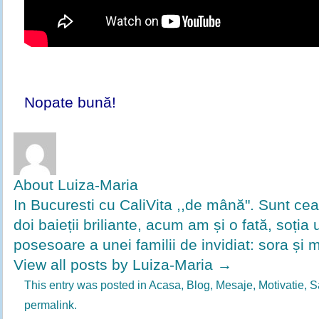
Nopate bună!
About Luiza-Maria
In Bucuresti cu CaliVita ,,de mână". Sunt ce
doi baieții briliante, acum am și o fată, soția u
posesoare a unei familii de invidiat: sora și 
View all posts by Luiza-Maria
→
This entry was posted in
Acasa
,
Blog
,
Mesaje
,
Motivatie
,
S
permalink
.