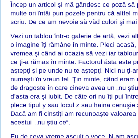
Încep un articol şi mă gândesc ce poză să 
multe ori întâi pun pozele pentru că altfel 
scriu. De ce am nevoie să văd culori şi ma
Vezi un tablou într-o galerie de artă, vezi alt
o imagine îţi rămâne în minte. Pleci acasă, t
vremea şi când ai ocazia să vezi iar tablouri
ce ţi-a rămas în minte. Factorul ăsta este 
aştepţi şi pe unde nu te aştepţi. Nici nu ţi-a
numeşti în vreun fel. Ţin minte, când eram
de dragoste în care cineva avea un „nu ştiu
d’asta era şi iubit. De câte ori nu îţi pui în
plece tipul y sau locul z sau haina cenuşi
Dacă am fi cinstiţi am recunoaşte valoarea 
acestui „nu ştiu ce“.
Eu de ceva vreme ascult o voce. N-am ascu