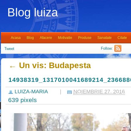
Blog luiza
Acasa
Blog
Afacere
Motivatie
Produse
Sanatate
Citate
Follow:
Tweet
←
Un vis: Budapesta
14938319_1317010041689214_236688
LUIZA-MARIA
|
NOIEMBRIE 27, 2016
639
pixels