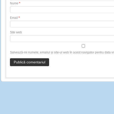
Nume
*
Email
*
Site web
Salvează-mi numele, emailul și site-ul web în acest navigator pentru data v