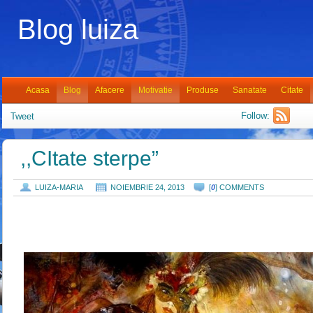
Blog luiza
Acasa
Blog
Afacere
Motivatie
Produse
Sanatate
Citate
Follow:
Tweet
,,CItate sterpe”
LUIZA-MARIA
NOIEMBRIE 24, 2013
[
0
] COMMENTS