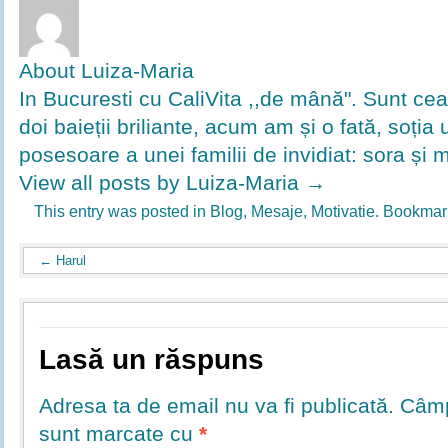
About Luiza-Maria
In Bucuresti cu CaliVita ,,de mână". Sunt ce
doi baieții briliante, acum am și o fată, soția u
posesoare a unei familii de invidiat: sora și 
View all posts by Luiza-Maria
→
This entry was posted in
Blog
,
Mesaje
,
Motivatie
. Bookmar
←
Harul
Lasă un răspuns
Adresa ta de email nu va fi publicată.
Câmpu
sunt marcate cu
*