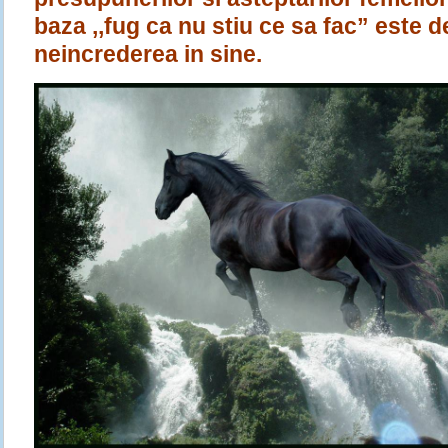
baza ,,fug ca nu stiu ce sa fac” este d
neincrederea in sine.