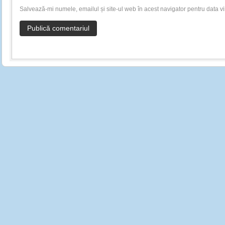
Salvează-mi numele, emailul și site-ul web în acest navigator pentru data v