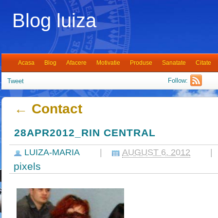
Blog luiza
Acasa
Blog
Afacere
Motivatie
Produse
Sanatate
Citate
Follow:
Tweet
←
Contact
28APR2012_RIN CENTRAL
LUIZA-MARIA
|
AUGUST 6, 2012
|
pixels