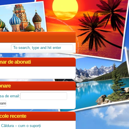
ar de abonati
nare
sa de email:
icole recente
 Căldura – cum o suporți