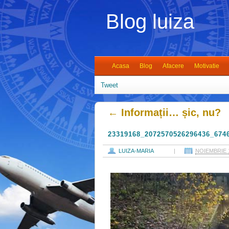
Blog luiza
Acasa
Blog
Afacere
Motivatie
Tweet
←
Informații… șic, nu?
23319168_2072570526296436_674
LUIZA-MARIA
|
NOIEMBRIE 1