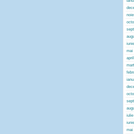
ianu
dec
noi
oct
sep
aug
iuni
mai
apri
mart
febr
ianu
dec
oct
sep
aug
iuli
iuni
mai