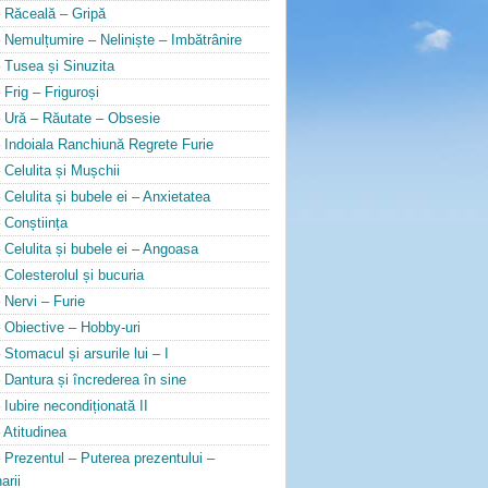
 Răceală – Gripă
 Nemulțumire – Neliniște – Imbătrânire
 Tusea și Sinuzita
 Frig – Friguroși
 Ură – Răutate – Obsesie
 Indoiala Ranchiună Regrete Furie
 Celulita și Mușchii
 Celulita și bubele ei – Anxietatea
 Conștiința
 Celulita și bubele ei – Angoasa
 Colesterolul și bucuria
 Nervi – Furie
 Obiective – Hobby-uri
 Stomacul și arsurile lui – I
 Dantura și încrederea în sine
 Iubire necondiționată II
 Atitudinea
 Prezentul – Puterea prezentului –
arii