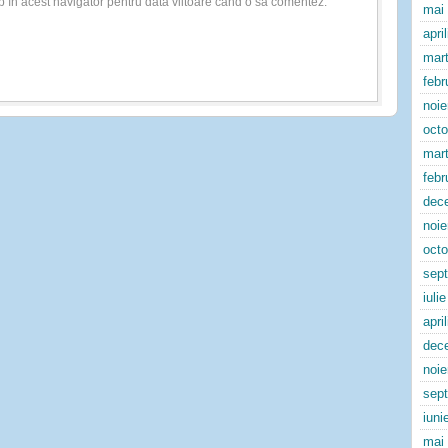
b în acest navigator pentru data viitoare când o să comentez.
mai
apri
mart
febr
noi
oct
mart
febr
dec
noi
oct
sep
iuli
apri
dec
noi
sep
iuni
mai