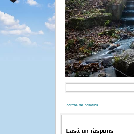
Bookmark the
permalink
.
Lasă un răspuns