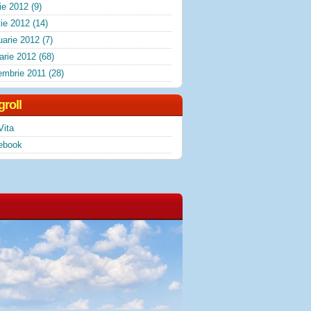
lie 2012
(9)
ie 2012
(14)
uarie 2012
(7)
arie 2012
(68)
embrie 2011
(28)
groll
Vita
ebook