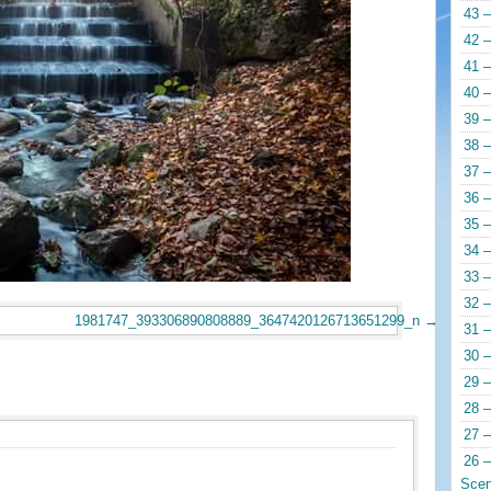
43 –
42 –
41 –
40 –
39 –
38 –
37 –
36 –
35 –
34 –
33 –
32 –
1981747_393306890808889_3647420126713651299_n
31 –
30 –
29 –
28 –
27 –
26 –
Scen