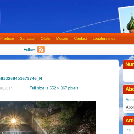
Produse
Sanatate
Citate
Mesaje
Contact
Legătura mea
Follow:
Num
6833269451679746_N
Full size is
552 × 367
pixels
Abo
6, 2017
|
Adre
Art
44 –