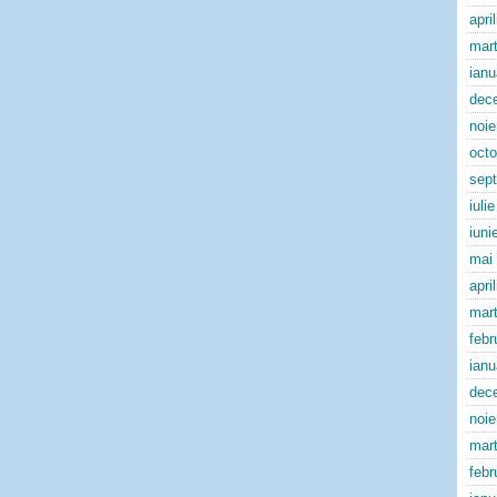
apri
mart
ianu
dec
noi
oct
sep
iuli
iuni
mai
apri
mart
febr
ianu
dec
noi
mart
febr