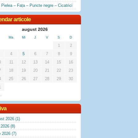
 Pielea – Fața – Puncte negre – Cicatrici
endar articole
august 2026
Ma
Mi
J
V
S
D
1
2
4
5
6
7
8
9
0
11
12
13
14
15
16
7
18
19
20
21
22
23
4
25
26
27
28
29
30
1
l.
iva
ust 2026
(1)
e 2026
(8)
e 2026
(7)