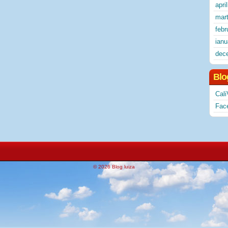
apri
mart
febr
ianu
dec
Blo
Cali
Fac
© 2026 Blog luiza