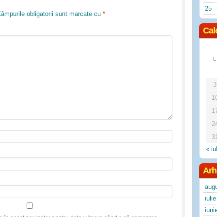
25 –
âmpurile obligatorii sunt marcate cu
*
Cal
L
3
1
1
2
3
« iu
Arh
aug
iuli
iuni