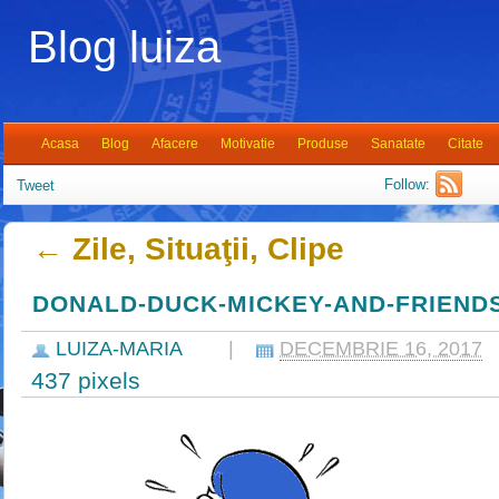
Blog luiza
Acasa
Blog
Afacere
Motivatie
Produse
Sanatate
Citate
Follow:
Tweet
←
Zile, Situaţii, Clipe
DONALD-DUCK-MICKEY-AND-FRIENDS-
LUIZA-MARIA
|
DECEMBRIE 16, 2017
437
pixels