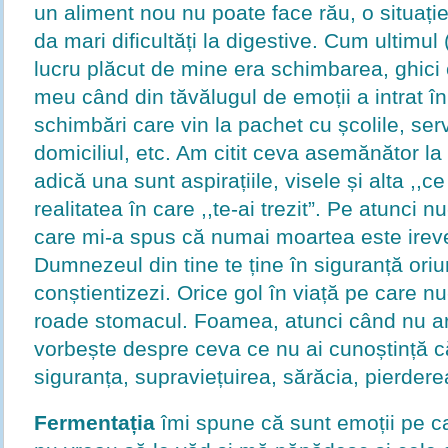
un aliment nou nu poate face rău, o situați
da mari dificultăți la digestive. Cum ultimul 
lucru plăcut de mine era schimbarea, ghici
meu când din tăvălugul de emoții a intrat în
schimbări care vin la pachet cu școlile, serv
domiciliul, etc. Am citit ceva asemănător la
adică una sunt aspirațiile, visele și alta ,,ce
realitatea în care ,,te-ai trezit”. Pe atunci 
care mi-a spus că numai moartea este irever
Dumnezeul din tine te ține în siguranță oriu
conștientizezi. Orice gol în viață pe care nu-
roade stomacul. Foamea, atunci când nu ar 
vorbește despre ceva ce nu ai cunoștință 
siguranța, supraviețuirea, sărăcia, pierdere
Fermentația
îmi spune că sunt emoții pe ca