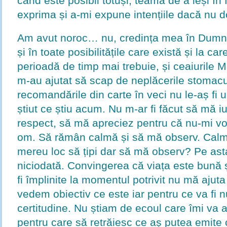
când este posibil totuși, teama de a ieși în
exprima și a-mi expune intențiile dacă nu do
Am avut noroc… nu, credința mea în Dumne
și în toate posibilitățile care există și la c
perioadă de timp mai trebuie, și ceaiurile M
m-au ajutat să scap de neplăcerile stomacu
recomandările din carte în veci nu le-aș fi 
știut ce știu acum. Nu m-ar fi făcut să mă 
respect, să mă apreciez pentru că nu-mi vo
om. Să rămân calmă și să mă observ. Calm
mereu loc să țipi dar să mă observ? Pe ast
niciodată. Convingerea că viața este bună ș
fi împlinite la momentul potrivit nu mă ajut
vedem obiectiv ce este iar pentru ce va fi 
certitudine. Nu știam de ecoul care îmi va
pentru care să retrăiesc ce aș putea emite 