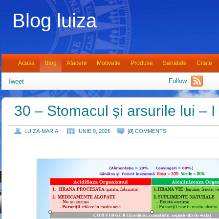
Blog luiza
Acasa
Blog
Afacere
Motivatie
Produse
Sanatate
Citate
Follow:
Tweet
30 – Stomacul și arsurile lui – I
LUIZA-MARIA
IUNIE 9, 2026
[
0
] COMMENTS