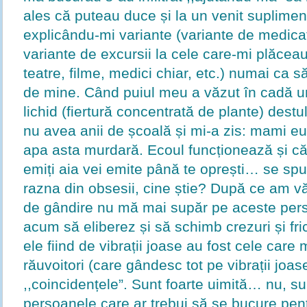
ales că puteau duce și la un venit suplime
explicându-mi variante (variante de medicaț
variante de excursii la cele care-mi plăceau
teatre, filme, medici chiar, etc.) numai ca s
de mine. Când puiul meu a văzut în cadă un
lichid (fiertură concentrată de plante) destu
nu avea anii de școală și mi-a zis: mami e
apa asta murdară. Ecoul funcționează și că 
emiți aia vei emite până te oprești… se spun
razna din obsesii, cine știe? După ce am v
de gândire nu mă mai supăr pe aceste per
acum să eliberez și să schimb crezuri și fric
ele fiind de vibrații joase au fost cele care 
răuvoitori (care gândesc tot pe vibrații joas
,,coincidențele”. Sunt foarte uimită… nu, s
persoanele care ar trebui să se bucure pe