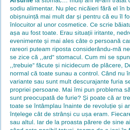
Arsurile
la stomac… mulți ani le-am tratat 
sodiu alimentar. Nu plec nicăieri fără el în
obișnuință mai mult dar și pentru că eu îl f
înlocuitor al unor cosmetice. Ce scrie băiat
așa au fost toate. Erau situații iritante, ne
evenimente și mai ales câte o persoană car
rareori puteam riposta considerându-mă ne
se zice că ,,ard” stomacul. Cum mi se spun
,,trebuie” făcute și nicidecum de plăcere, 
normal că toate sunau a control. Când nu înt
variante sau sunt mult descurajante furia s
propriei persoane. Mai îmi pun problema s
sunt preocupată de furie? Și poate că ar tr
toate se întâmplau înainte de revoluție și ar
înțelege cât de strânși cu ușa eram. Fiecare 
sau altul. Iar de la proasta părere de sine ai