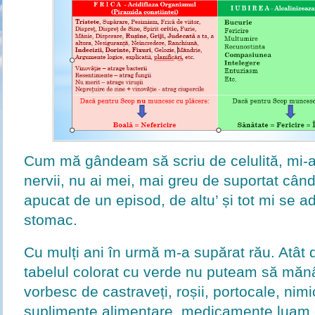
Cum mă gândeam să scriu de celulită, mi-au
nervii, nu ai mei, mai greu de suportat când
apucat de un episod, de altu’ și tot mi se 
stomac.
Cu mulți ani în urmă m-a supărat rău. Atât d
tabelul colorat cu verde nu puteam să măn
vorbesc de castraveți, roșii, portocale, nim
suplimente alimentare, medicamente luam 