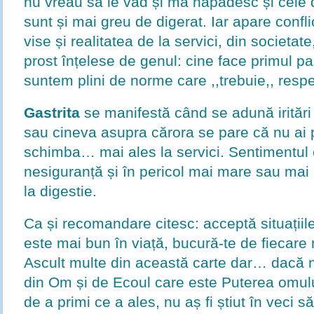
nu vreau să le văd și mă năpădesc și cele d
sunt și mai greu de digerat. Iar apare conflic
vise și realitatea de la servici, din societat
prost înțelese de genul: cine face primul pas
suntem plini de norme care ,,trebuie,, respe
Gastrita
se manifestă când se adună iritări ș
sau cineva asupra cărora se pare că nu ai 
schimba… mai ales la servici. Sentimentul c
nesiguranță și în pericol mai mare sau mai 
la digestie.
Ca și recomandare citesc: acceptă situațiile
este mai bun în viață, bucură-te de fiecare 
Ascult multe din această carte dar… dacă n
din Om și de Ecoul care este Puterea omulu
de a primi ce a ales, nu aș fi știut în veci s