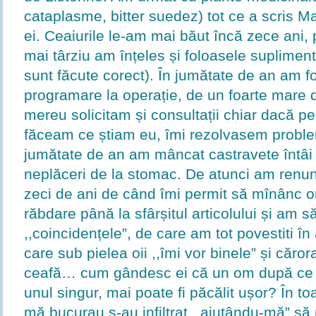
cataplasme, bitter suedez) tot ce a scris M
ei. Ceaiurile le-am mai băut încă zece ani,
mai târziu am înțeles și foloasele suplimen
sunt făcute corect). În jumătate de an am fos
programare la operație, de un foarte mare d
mereu solicitam și consultații chiar dacă p
făceam ce știam eu, îmi rezolvasem proble
jumătate de an am mâncat castravete întâi 
neplăceri de la stomac. De atunci am renunț
zeci de ani de când îmi permit să mînânc 
răbdare până la sfârșitul articolului și am
,,coincidențele”, de care am tot povestiti în 
care sub pielea oii ,,îmi vor binele” și cărora
ceafă… cum gândesc ei că un om după ce î
unul singur, mai poate fi păcălit ușor? În toa
mă bucurau s-au infiltrat ,,ajutându-mă” să 