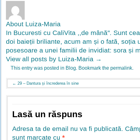
About Luiza-Maria
In Bucuresti cu CaliVita ,,de mână". Sunt ce
doi baieții briliante, acum am și o fată, soția u
posesoare a unei familii de invidiat: sora și 
View all posts by Luiza-Maria
→
This entry was posted in
Blog
. Bookmark the
permalink
.
←
29 – Dantura și încrederea în sine
Lasă un răspuns
Adresa ta de email nu va fi publicată.
Câmpu
sunt marcate cu
*