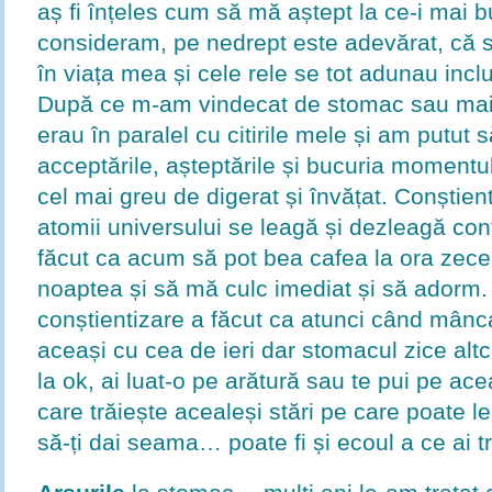
aș fi înțeles cum să mă aștept la ce-i mai b
consideram, pe nedrept este adevărat, că s
în viața mea și cele rele se tot adunau incl
După ce m-am vindecat de stomac sau mai
erau în paralel cu citirile mele și am putut s
acceptările, așteptările și bucuria momentu
cel mai greu de digerat și învățat. Conștien
atomii universului se leagă și dezleagă co
făcut ca acum să pot bea cafea la ora zec
noaptea și să mă culc imediat și să adorm.
conștientizare a făcut ca atunci când mân
aceași cu cea de ieri dar stomacul zice al
la ok, ai luat-o pe arătură sau te pui pe ace
care trăiește acealeși stări pe care poate le 
să-ți dai seama… poate fi și ecoul a ce ai tr