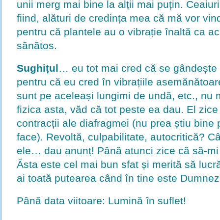
unii merg mai bine la alții mai puțin. Ceaiur
fiind, alături de credința mea că mă vor vin
pentru că plantele au o vibrație înaltă ca 
sănătos.
Sughițul
… eu tot mai cred că se gândește 
pentru că eu cred în vibrațiile asemănătoa
sunt pe aceleași lungimi de undă, etc., nu 
fizica asta, văd că tot peste ea dau. El zic
contracții ale diafragmei (nu prea știu bine
face). Revoltă, culpabilitate, autocritică? 
ele… dau anunț! Până atunci zice că să-mi 
Ăsta este cel mai bun sfat și merită să luc
ai toată putearea când în tine este Dumne
Până data viitoare: Lumină în suflet!