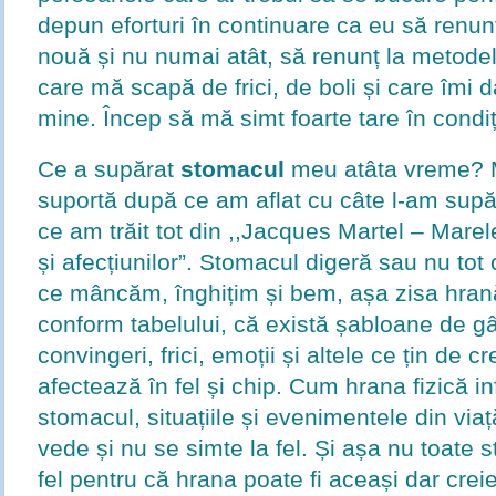
depun eforturi în continuare ca eu să renun
nouă și nu numai atât, să renunț la metodel
care mă scapă de frici, de boli și care îmi 
mine. Încep să mă simt foarte tare în condiț
Ce a supărat
stomacul
meu atâta vreme? 
suportă după ce am aflat cu câte l-am supăr
ce am trăit tot din ,,Jacques Martel – Marele
și afecțiunilor”. Stomacul digeră sau nu tot 
ce mâncăm, înghițim și bem, așa zisa hran
conform tabelului, că există șabloane de gâ
convingeri, frici, emoții și altele ce țin de cr
afectează în fel și chip. Cum hrana fizică i
stomacul, situațiile și evenimentele din viaț
vede și nu se simte la fel. Și așa nu toate 
fel pentru că hrana poate fi aceași dar crei