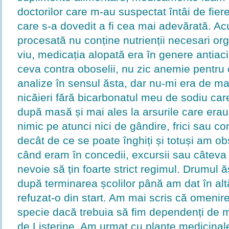
doctorilor care m-au suspectat întâi de fiere
care s-a dovedit a fi cea mai adevărată. A
procesată nu conține nutrienții necesari or
viu, medicația alopată era în genere antiac
ceva contra oboselii, nu zic anemie pentru
analize în sensul ăsta, dar nu-mi era de m
nicăieri fără bicarbonatul meu de sodiu car
după masă și mai ales la arsurile care era
nimic pe atunci nici de gândire, frici sau co
decât de ce se poate înghiți și totuși am ob
când eram în concedii, excursii sau câteva
nevoie să țin foarte strict regimul. Drumul 
după terminarea școlilor până am dat în al
refuzat-o din start. Am mai scris că omenire
specie dacă trebuia să fim dependenți de m
de Listerine. Am urmat cu plante medicinale 