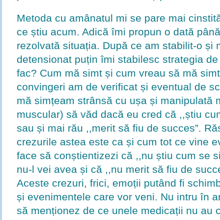
Metoda cu amânatul mi se pare mai cinstită
ce știu acum. Adică îmi propun o dată până 
rezolvată situația. După ce am stabilit-o ș
detensionat puțin îmi stabilesc strategia de
fac? Cum mă simt și cum vreau să mă simt? 
convingeri am de verificat și eventual de s
mă simțeam strânsă cu ușa și manipulată mă
muscular) să văd dacă eu cred că ,,știu cu
sau și mai rău ,,merit să fiu de succes”. Ră
crezurile astea este ca și cum tot ce vine 
face să conștientizezi că ,,nu știu cum se 
nu-l vei avea și că ,,nu merit să fiu de succe
Aceste crezuri, frici, emoții putând fi schi
și evenimentele care vor veni. Nu intru în
să menționez de ce unele medicații nu au c