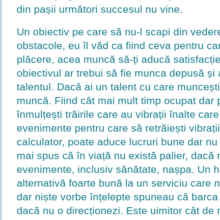
din pașii următori succesul nu vine.
Un obiectiv pe care să nu-l scapi din vedere
obstacole, eu îl văd ca fiind ceva pentru c
plăcere, acea muncă să-ți aducă satisfacți
obiectivul ar trebui să fie munca depusă și a
talentul. Dacă ai un talent cu care munceșt
muncă. Fiind cât mai mult timp ocupat dar p
înmulțești trăirile care au vibrații înalte ca
evenimente pentru care să retrăiești vibrații
calculator, poate aduce lucruri bune dar nu
mai spus că în viață nu există palier, dacă n
evenimente, inclusiv sănătate, nașpa. Un h
alternativă foarte bună la un serviciu care n
dar niște vorbe înțelepte spuneau că barca 
dacă nu o direcționezi. Este uimitor cât de 