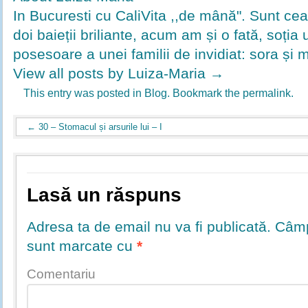
In Bucuresti cu CaliVita ,,de mână". Sunt ce
doi baieții briliante, acum am și o fată, soția u
posesoare a unei familii de invidiat: sora și 
View all posts by Luiza-Maria
→
This entry was posted in
Blog
. Bookmark the
permalink
.
←
30 – Stomacul și arsurile lui – I
Lasă un răspuns
Adresa ta de email nu va fi publicată.
Câmpu
sunt marcate cu
*
Comentariu