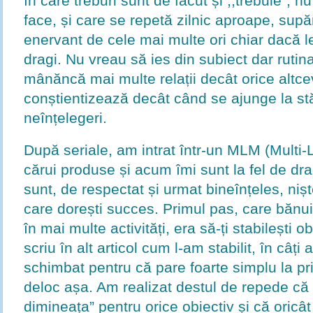
în care treburi sunt de făcut și ,,trebuie”, n
face, și care se repetă zilnic aproape, supăr
enervant de cele mai multe ori chiar dacă le
dragi. Nu vreau să ies din subiect dar ruti
mânăncă mai multe relații decât orice altc
conștientizează decât când se ajunge la stăr
neînțelegeri.
După seriale, am intrat într-un MLM (Multi-
cărui produse și acum îmi sunt la fel de dr
sunt, de respectat și urmat bineînțeles, nișt
care dorești succes. Primul pas, care bănu
în mai multe activități, era să-ți stabilești o
scriu în alt articol cum l-am stabilit, în câți 
schimbat pentru că pare foarte simplu la pr
deloc așa. Am realizat destul de repede că ,
dimineața” pentru orice obiectiv și că oricât