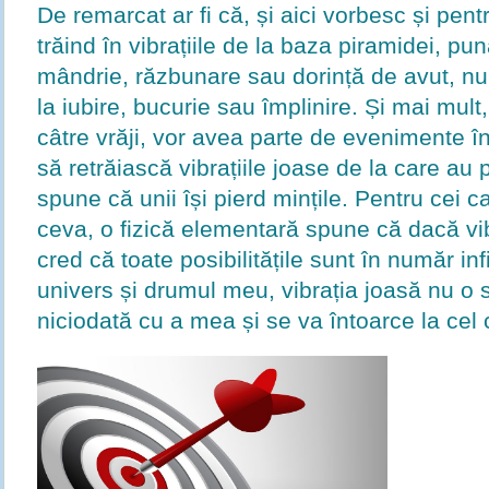
De remarcat ar fi că, și aici vorbesc și pent
trăind în vibrațiile de la baza piramidei, pu
mândrie, răzbunare sau dorință de avut, nu
la iubire, bucurie sau împlinire. Și mai mul
câtre vrăji, vor avea parte de evenimente în
să retrăiască vibrațiile joase de la care au
spune că unii își pierd mințile. Pentru cei 
ceva, o fizică elementară spune că dacă vibr
cred că toate posibilitățile sunt în număr infi
univers și drumul meu, vibrația joasă nu o
niciodată cu a mea și se va întoarce la cel 