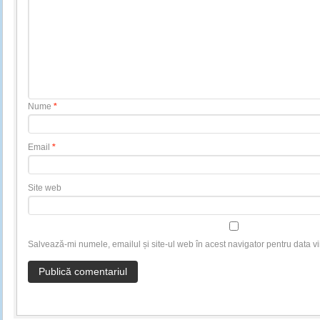
Nume
*
Email
*
Site web
Salvează-mi numele, emailul și site-ul web în acest navigator pentru data v