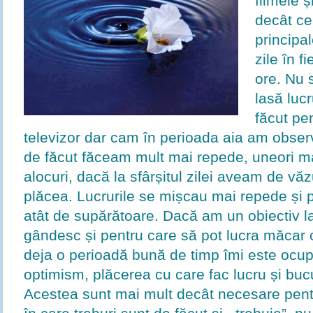
filmele ș
decât ce
principa
zile în f
ore. Nu 
lasă luc
făcut pen
televizor dar cam în perioada aia am obse
de făcut făceam mult mai repede, uneori ma
alocuri, dacă la sfârșitul zilei aveam de vă
plăcea. Lucrurile se mișcau mai repede și 
atât de supărătoare. Dacă am un obiectiv l
gândesc și pentru care să pot lucra măcar 
deja o perioadă bună de timp îmi este ocupat
optimism, plăcerea cu care fac lucru și buc
Acestea sunt mai mult decât necesare pent