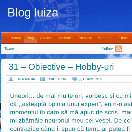
Blog luiza
Acasa
Blog
Afacere
Motivatie
Produse
Sanatate
Citate
Follow:
Tweet
31 – Obiective – Hobby-uri
LUIZA-MARIA
IUNIE 14, 2026
[
0
] COMMENTS
Uneori… de mai multe ori, vorbesc și cu 
că ,,așteaptă opinia unui expert”, eu n-o aș
momentul în care să mă apuc de scris, mai 
mi zbârnâie neuronul meu cel vesel. De ce
contrazice când îi spun că tema ar putea fi