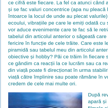
ce cifră este fiecare. La fel ca atunci când 
și se fac valuri concentrice (apa nu pleacă la
întoarce la locul de unde au plecat valuril
ecoului, vibrațiile pe care le emiți odată cu
vor aduce evenimente care te fac să le retră
tabelul din articolul anterior o săgeată care
fericire în funcție de cele trăite. Care este 
piramidă sau tabelul meu din articolul anterior
obiective și hobby? Păi ce trăim în fiecare
ce gândim ca reacții la ce lucrăm sau ca re
din viață poate fi direcționat în urma stabilir
viață către împlinire sau poate rămâne în v
credem de cele mai multe ori.
După rev
apară și 