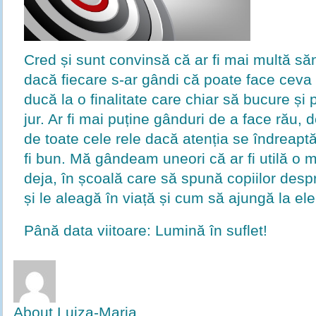
Cred și sunt convinsă că ar fi mai multă săn
dacă fiecare s-ar gândi că poate face ceva
ducă la o finalitate care chiar să bucure și 
jur. Ar fi mai puține gânduri de a face rău, de
de toate cele rele dacă atenția se îndreapt
fi bun. Mă gândeam uneori că ar fi utilă o m
deja, în școală care să spună copiilor despr
și le aleagă în viață și cum să ajungă la ele
Până data viitoare: Lumină în suflet!
About Luiza-Maria