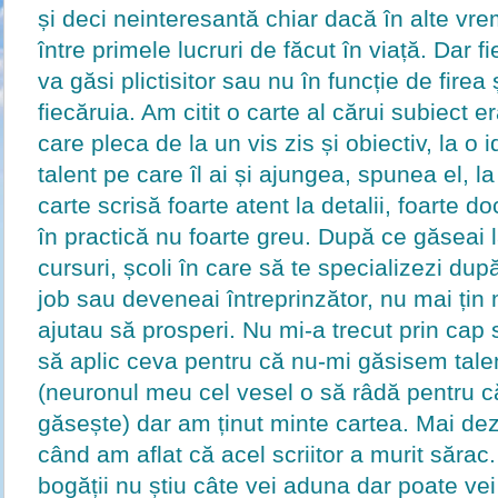
și deci neinteresantă chiar dacă în alte vr
între primele lucruri de făcut în viață. Dar f
va găsi plictisitor sau nu în funcție de firea 
fiecăruia. Am citit o carte al cărui subiect 
care pleca de la un vis zis și obiectiv, la o
talent pe care îl ai și ajungea, spunea el, la
carte scrisă foarte atent la detalii, foarte 
în practică nu foarte greu. După ce găseai l
cursuri, școli în care să te specializezi dup
job sau deveneai întreprinzător, nu mai țin 
ajutau să prosperi. Nu mi-a trecut prin cap 
să aplic ceva pentru că nu-mi găsisem tale
(neuronul meu cel vesel o să râdă pentru c
găsește) dar am ținut minte cartea. Mai de
când am aflat că acel scriitor a murit sărac.
bogății nu știu câte vei aduna dar poate vei