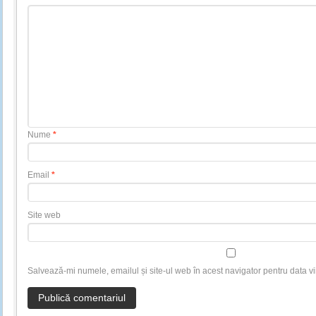
Nume
*
Email
*
Site web
Salvează-mi numele, emailul și site-ul web în acest navigator pentru data v