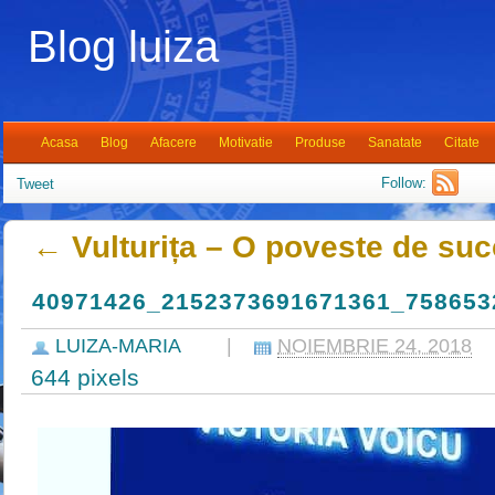
Blog luiza
Acasa
Blog
Afacere
Motivatie
Produse
Sanatate
Citate
Follow:
Tweet
←
Vulturița – O poveste de su
40971426_2152373691671361_758653
LUIZA-MARIA
|
NOIEMBRIE 24, 2018
644
pixels