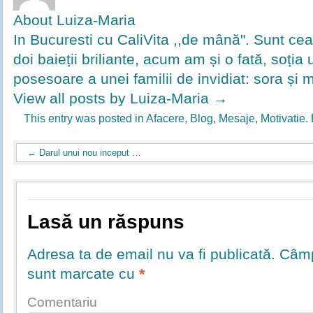
About Luiza-Maria
In Bucuresti cu CaliVita ,,de mână". Sunt ce
doi baieții briliante, acum am și o fată, soția u
posesoare a unei familii de invidiat: sora și 
View all posts by Luiza-Maria
→
This entry was posted in
Afacere
,
Blog
,
Mesaje
,
Motivatie
.
←
Darul unui nou inceput …
Lasă un răspuns
Adresa ta de email nu va fi publicată.
Câmpu
sunt marcate cu
*
Comentariu