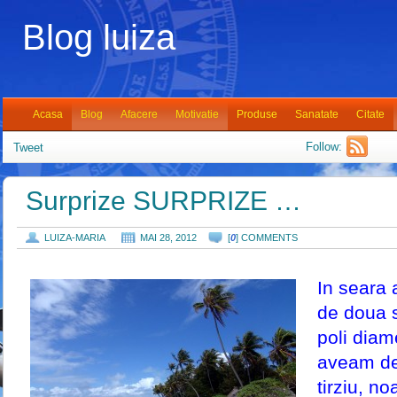
Blog luiza
Acasa
Blog
Afacere
Motivatie
Produse
Sanatate
Citate
Follow:
Tweet
Surprize SURPRIZE …
LUIZA-MARIA
MAI 28, 2012
[
0
] COMMENTS
In seara 
de doua s
poli diame
aveam de 
tirziu, n