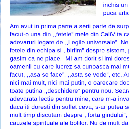
inchis un
puca arti
Am avut in prima parte a serii parte de sur
facut-o una din ,,fetele” mele din CaliVIta c
adevaruri legate de ,,Legile universale”. N
fetele din echipa si ,,birfim” despre sistem
gasim ca ne place. Mi-am dorit si imi doresc
oamenii cu care lucrez sa cunoasca mai mult
facut, ,,asa se face”, ,,asta se vede”, etc. 
nici mai mult, nici mai putin, o oarecare doc
toate putina ,,deschidere” pentru nou. Sear
adevarata lectie pentru mine, care m-a inva
daca iti doresti din suflet ceva, s-ar putea 
mult timp discutam despre ,,forta gindului”,
cauzele spirituale ale bolilor. Nu de mult d