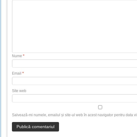
Nume
*
Email
*
Site web
Salvează-mi numele, emailul și site-ul web în acest navigator pentru data v